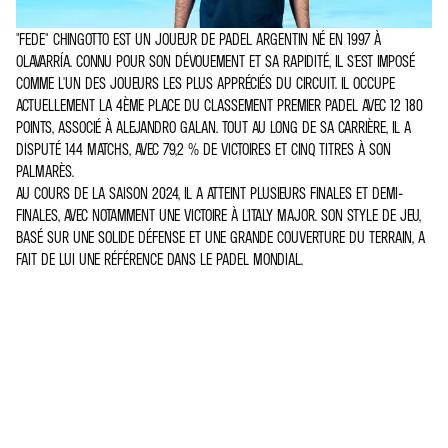
"FEDE" CHINGOTTO EST UN JOUEUR DE PADEL ARGENTIN NÉ EN 1997 À
OLAVARRÍA. CONNU POUR SON DÉVOUEMENT ET SA RAPIDITÉ, IL S'EST IMPOSÉ
COMME L'UN DES JOUEURS LES PLUS APPRÉCIÉS DU CIRCUIT. IL OCCUPE
ACTUELLEMENT LA 4ÈME PLACE DU CLASSEMENT PREMIER PADEL AVEC 12 180
POINTS, ASSOCIÉ À ALEJANDRO GALAN. TOUT AU LONG DE SA CARRIÈRE, IL A
DISPUTÉ 144 MATCHS, AVEC 79,2 % DE VICTOIRES ET CINQ TITRES À SON
PALMARÈS.
AU COURS DE LA SAISON 2024, IL A ATTEINT PLUSIEURS FINALES ET DEMI-
FINALES, AVEC NOTAMMENT UNE VICTOIRE À L'ITALY MAJOR. SON STYLE DE JEU,
BASÉ SUR UNE SOLIDE DÉFENSE ET UNE GRANDE COUVERTURE DU TERRAIN, A
FAIT DE LUI UNE RÉFÉRENCE DANS LE PADEL MONDIAL.