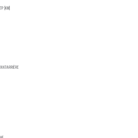
P (KM)
ANT/ARRIÈRE
CHE