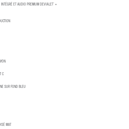
LE INTÉGRÉ ET AUDIO PREMIUM DEVIALET® +
DUCTION
AYON
T C
INE SUR FOND BLEU
ISÉ MAT