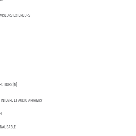
VISEURS EXTÉRIEURS
OTTOIRS (M)
LE INTÉGRÉ ET AUDIO ARKAMYS®
IL
NNALISABLE