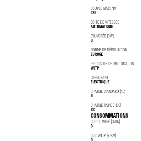
COUPLE MAXI NM
285
BOÎTE DE VITESSES
AUTOMATIQUE
CYLINDRÉE (CM³)
0
NORME DE DÉPOLLUTION
EURO6E
PROTOCOLE D'HOMOLOGATION
WLTP
CARBURANT
ELECTRIQUE
CHARGE STANDARD (AC)
11
CHARGE RAPIDE (DC)
100
CONSOMMATIONS
CO2 COMBINÉ (G/KM)
0
CO2 WLTP (G/KM)
0