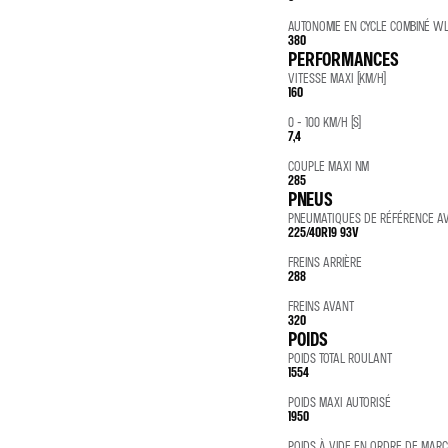
AUTONOMIE EN CYCLE COMBINÉ WLT
380
PERFORMANCES
VITESSE MAXI (KM/H)
160
0 - 100 KM/H (S)
7,4
COUPLE MAXI NM
285
PNEUS
PNEUMATIQUES DE RÉFÉRENCE AV
225/40R19 93V
FREINS ARRIÈRE
288
FREINS AVANT
320
POIDS
POIDS TOTAL ROULANT
1554
POIDS MAXI AUTORISÉ
1950
POIDS À VIDE EN ORDRE DE MAR