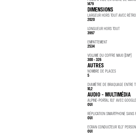
1479
DIMENSIONS
LARGEUR HORS TOUT AVEC RÉTRO
2020
LONGUEUR HORS TOUT
3997
EMPATTEMENT
2534
VOLUME DU COFFRE MAXI (DM³)
300 - 326
AUTRES
NOMBRE DE PLACES
5
DIAMÈTRE DE BRAQUAGE ENTRE TR
10,2
AUDIO - MULTIMÉDIA
ALPINE-PORTAL 10,1'' AVEC GOOG
OUI
RÉPLICATION SMARTPHONE SANS F
OUI
ECRAN CONDUCTEUR 10,3" PERSO
OUI