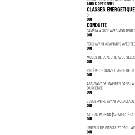
1 400 €
OPTIONNEL
CLASSES ENERGETIQUE
0
OUI
CONDUITE
CAMÉRA À 360° AVEC MONITEUR 
OUI
FEUX AVANT ADAPTATIFS AVEC TE
OUI
MODES DE CONDUITE AVEC SELEC
OUI
SYSTÈME DE SURVEILLANCE DE L’
OUI
ASSISTANT DE MAINTIEN DANS LA
D’URGENCE
OUI
ESSUIE-VITRE AVANT AQUABLAD
OUI
AIDE AU PARKING (AV-AR-LATÉRAL
OUI
LIMITEUR DE VITESSE ET RÉGULAT
OUI