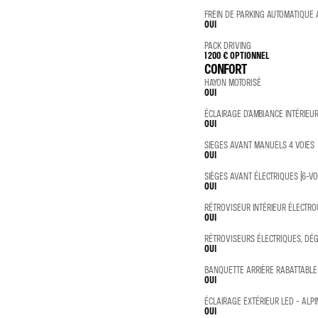
FREIN DE PARKING AUTOMATIQUE
OUI
PACK DRIVING
1 200 €
OPTIONNEL
CONFORT
HAYON MOTORISÉ
OUI
ÉCLAIRAGE D’AMBIANCE INTÉRIE
OUI
SIEGES AVANT MANUELS 4 VOIES
OUI
SIÈGES AVANT ÉLECTRIQUES (6-VO
OUI
RÉTROVISEUR INTÉRIEUR ÉLECTR
OUI
RÉTROVISEURS ÉLECTRIQUES, DÉ
OUI
BANQUETTE ARRIÈRE RABATTABLE
OUI
ÉCLAIRAGE EXTÉRIEUR LED - AL
OUI