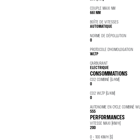
COUPLE MAXI NM
661 NM
BOÎTE DE VITESSES
AUTOMATIQUE
NORME DE DÉPOLLUTION
0
PROTOCOLE D'HOMOLOGATION
WLTP
CARBURANT
ELECTRIQUE
CONSOMMATIONS
CO2 COMBINÉ (G/KM)
0
CO2 WLTP (G/KM)
0
AUTONOMIE EN CYCLE COMBINÉ WLT
555
PERFORMANCES
VITESSE MAXI (KM/H)
200
0 - 100 KM/H (S)