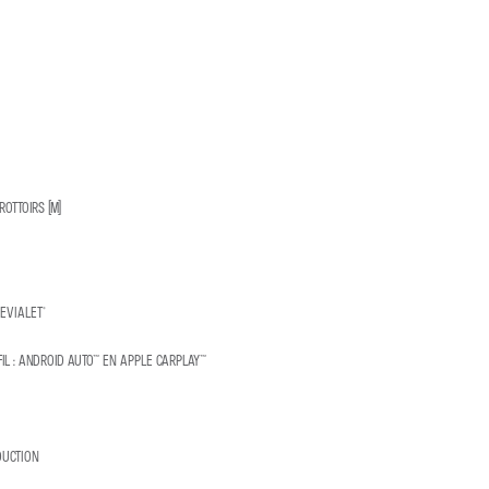
OTTOIRS (M)
EVIALET®
IL : ANDROID AUTO™ EN APPLE CARPLAY™
DUCTION