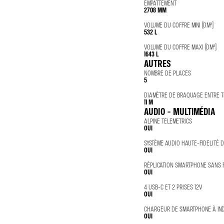
EMPATTEMENT
2708 MM
VOLUME DU COFFRE MINI (DM³)
532 L
VOLUME DU COFFRE MAXI (DM³)
1643 L
AUTRES
NOMBRE DE PLACES
5
DIAMÈTRE DE BRAQUAGE ENTRE TR
11 M
AUDIO - MULTIMÉDIA
ALPINE TELEMETRICS
OUI
SYSTÈME AUDIO HAUTE-FIDELITÉ D
OUI
RÉPLICATION SMARTPHONE SANS F
OUI
4 USB-C ET 2 PRISES 12V
OUI
CHARGEUR DE SMARTPHONE À IN
OUI