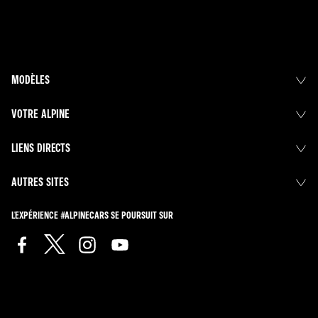
batailles aux avant-postes du peloton.
Cette année, Abbi relèvera le défi d’une nouvelle catégorie, la F1 Academy.
MODÈLES
VOTRE ALPINE
LIENS DIRECTS
AUTRES SITES
L'EXPÉRIENCE #ALPINECARS SE POURSUIT SUR