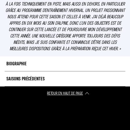
À LA FOIS TECHNIQUEMENT EN PISTE, MAIS AUSSI EN DEHORS, EN PARTICULIER
GRÂCE AU PROGRAMME D’ENTRAÎNEMENT HIVERNAL. UN PROJET PASSIONNANT
NOUS ATTEND POUR CETTE SAISON ET CELLES À VENIR. J’AI DÉJÀ BEAUCOUP
APPRIS EN DIX MOIS AU SEIN D’ALPINE, DONC L’UN DES OBJECTIFS EST DE
CONTINUER SUR CETTE LANCÉE ET DE POURSUIVRE MON DÉVELOPPEMENT
CETTE ANNÉE. UNE NOUVELLE CATÉGORIE APPORTE TOUJOURS DES DÉFIS
INÉDITS, MAIS JE SUIS CONFIANTE ET CONVAINCUE D’ÊTRE DANS LES
MEILLEURES DISPOSITIONS GRÂCE À LA PRÉPARATION REÇUE CET HIVER. »
BIOGRAPHIE
SAISONS PRÉCÉDENTES
Abbi devient membre à part entière de l’Alpine Academy tout en poursuivant
son apprentissage de la monoplace en 2023.
RETOUR EN HAUT DE PAGE​
2022 :
W Series (4e)
Depuis ses débuts en compétition en 2018, la Britannique se montre
prometteuse, notamment avec une campagne exceptionnelle en
2021 :
W Series (7e), Championnat de Grande-Bretagne de Formule 4 (14e)
Championnat de Grande-Bretagne de Formule 4, dont elle se classe sixième
grâce à plusieurs podiums et tops dix en 2020. Les deux années suivantes,
2020 :
Championnat de Grande-Bretagne de Formule 4 (6e)
Abbi s’illustre en W Series, avec trois podiums à son actif et de nombreuses