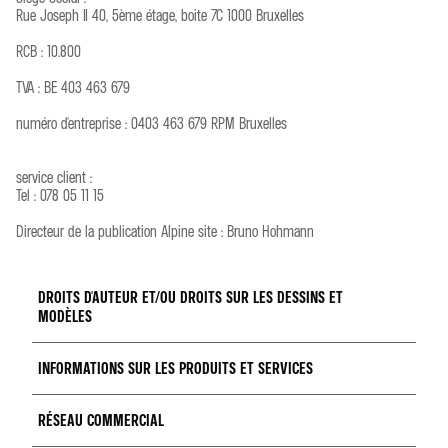
Rue Joseph II 40, 5ème étage, boite 7C 1000 Bruxelles
RCB : 10.800
TVA : BE 403 463 679
numéro d'entreprise : 0403 463 679 RPM Bruxelles
service client :
Tel : 078 05 11 15
Directeur de la publication Alpine site : Bruno Hohmann
DROITS D'AUTEUR ET/OU DROITS SUR LES DESSINS ET
MODÈLES
INFORMATIONS SUR LES PRODUITS ET SERVICES
Le présent site constitue une oeuvre dont RBL est l'auteur au
sens de la loi du 30 juin 2004 relative au droit d’auteur et aux
droits voisins. La conception et le développement dudit site ayant
RÉSEAU COMMERCIAL
Le présent site constitue une oeuvre dont RBL est l'auteur au
été assurés par la société FullSIX. Les photographies, textes,
sens de la loi du 30 juin 2004 relative au droit d’auteur et aux
slogans, dessins, images, séquences animées sonores ou non