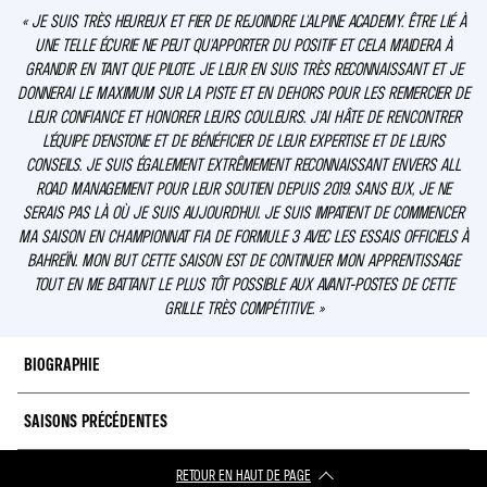
« JE SUIS TRÈS HEUREUX ET FIER DE REJOINDRE L'ALPINE ACADEMY. ÊTRE LIÉ À
UNE TELLE ÉCURIE NE PEUT QU'APPORTER DU POSITIF ET CELA M'AIDERA À
GRANDIR EN TANT QUE PILOTE. JE LEUR EN SUIS TRÈS RECONNAISSANT ET JE
DONNERAI LE MAXIMUM SUR LA PISTE ET EN DEHORS POUR LES REMERCIER DE
LEUR CONFIANCE ET HONORER LEURS COULEURS. J'AI HÂTE DE RENCONTRER
L'ÉQUIPE D'ENSTONE ET DE BÉNÉFICIER DE LEUR EXPERTISE ET DE LEURS
CONSEILS. JE SUIS ÉGALEMENT EXTRÊMEMENT RECONNAISSANT ENVERS ALL
ROAD MANAGEMENT POUR LEUR SOUTIEN DEPUIS 2019. SANS EUX, JE NE
SERAIS PAS LÀ OÙ JE SUIS AUJOURD'HUI. JE SUIS IMPATIENT DE COMMENCER
MA SAISON EN CHAMPIONNAT FIA DE FORMULE 3 AVEC LES ESSAIS OFFICIELS À
BAHREÏN. MON BUT CETTE SAISON EST DE CONTINUER MON APPRENTISSAGE
TOUT EN ME BATTANT LE PLUS TÔT POSSIBLE AUX AVANT-POSTES DE CETTE
GRILLE TRÈS COMPÉTITIVE. »
BIOGRAPHIE
SAISONS PRÉCÉDENTES
Deuxième du Championnat d’Europe de Formule Régionale par Alpine (FRECA)
l’an passé, Gabriele intègre l’Alpine Academy après avoir fait forte impression
depuis ses premiers tours de roues en monoplace.
RETOUR EN HAUT DE PAGE​
2022
: Championnat d’Europe de Formule Régionale par Alpine (2e)