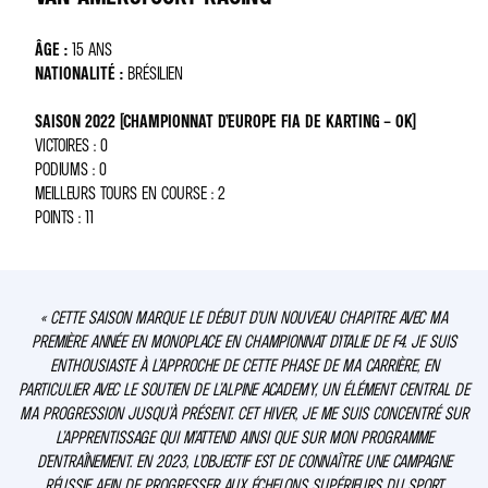
ÂGE :
15 ANS
NATIONALITÉ :
BRÉSILIEN
SAISON 2022 (CHAMPIONNAT D’EUROPE FIA DE KARTING – OK)
VICTOIRES : 0
PODIUMS : 0
MEILLEURS TOURS EN COURSE : 2
POINTS : 11
« CETTE SAISON MARQUE LE DÉBUT D’UN NOUVEAU CHAPITRE AVEC MA
PREMIÈRE ANNÉE EN MONOPLACE EN CHAMPIONNAT D’ITALIE DE F4. JE SUIS
ENTHOUSIASTE À L’APPROCHE DE CETTE PHASE DE MA CARRIÈRE, EN
PARTICULIER AVEC LE SOUTIEN DE L’ALPINE ACADEMY, UN ÉLÉMENT CENTRAL DE
MA PROGRESSION JUSQU’À PRÉSENT. CET HIVER, JE ME SUIS CONCENTRÉ SUR
L’APPRENTISSAGE QUI M’ATTEND AINSI QUE SUR MON PROGRAMME
D’ENTRAÎNEMENT. EN 2023, L’OBJECTIF EST DE CONNAÎTRE UNE CAMPAGNE
RÉUSSIE AFIN DE PROGRESSER AUX ÉCHELONS SUPÉRIEURS DU SPORT