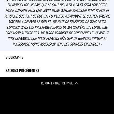
EN MONOPLACE. JE SAIS QUE LE SAUT DE LA F4 À LA F3 SERA LOIN D’ÊTRE
FACILE, D’AUTANT PLUS QU’IL S’AGIT D’UNE VOITURE BEAUCOUP PLUS RAPIDE ET
PHYSIQUE QUE TOUT CE QUE J’AI PU PILOTER AUPARAVANT. LE SOUTIEN D’ALPINE
M’AIDERA À RELEVER LE DÉFI ET J’AI HÂTE DE BÉNÉFICIER DE TOUS LEURS
CONSEILS DANS LES PROCHAINES ÉTAPES DE MA CARRIÈRE. J’AI CONNU UNE
PRÉSAISON INTENSE ET IL ME TARDE VRAIMENT DE REPRENDRE LE VOLANT. JE
SUIS CONVAINCU QUE NOUS POUVONS RÉALISER DE GRANDES CHOSES ET
POURSUIVRE NOTRE ASCENSION VERS LES SOMMETS ENSEMBLE ! »
BIOGRAPHIE
SAISONS PRÉCÉDENTES
Pilote Affilié en 2022, Nikola est promu membre à part entière de l’Alpine
Academy après des débuts impressionnants en monoplace, soulignés par
son titre en Championnat d’Espagne de Formule 4.
RETOUR EN HAUT DE PAGE​
2022 :
Championnat d’Espagne de Formule 4 (1er)
Le Bulgare commence le karting à neuf ans et s’impose très vite sur la scène
nationale, notamment en Mini en 2016 et 2017. Il poursuit jusqu’en 2021,
année où il s’offre la WSK Open Cup (60 Mini) tout en terminant deuxième du
Championnat d’Italie de Karting (X30 Senior) et de la WSK Final (OK). Pilote