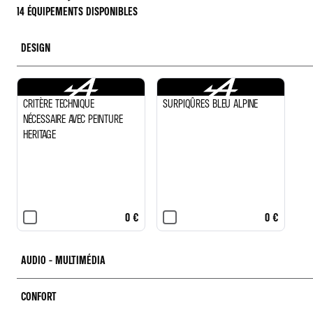
14 ÉQUIPEMENTS DISPONIBLES
DESIGN
CRITÈRE TECHNIQUE
SURPIQÛRES BLEU ALPINE
NÉCESSAIRE AVEC PEINTURE
HERITAGE
0 €
0 €
AUDIO - MULTIMÉDIA
CONFORT
SYSTÈME AUDIO FOCAL®
ALPINE TELEMETRICS