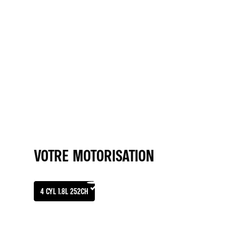
SABELT® SPORT CUIR/MICROFIBRE SURPIQUÉ GRIS
DERNIERS EXEMPLAIRES DISPONIBLES DANS
VOTRE ALPINE STORE
LA CONFIGURATION QUE VOUS SÉLECTIONNEZ NOUS PERME
VOUS PROPOSER LE VÉHICULE DISPONIBLE DÈS MAINTENA
CORRESPONDANT LE PLUS FIDÈLEMENT POSSIBLE À VOS CH
CONTACTER UN ALPINE STORE
VOTRE MOTORISATION
4 CYL 1.8L 252CH
MOTORISATION
SPÉCIFICATIONS TECH