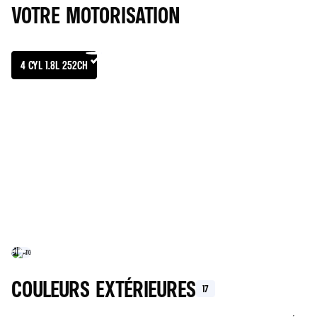
VOTRE MOTORISATION
4 CYL 1.8L 252CH
MOTORISATION
SPÉCIFICATIONS TECHNIQ
ESSENCE
AUTOMATIQUE
CO2 COMBINÉ (G/KM)
CONSOMMATION COMBINÉE (L/100 KM)
COULEURS EXTÉRIEURES
17