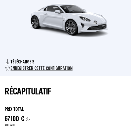
DE
PROTÈGE
LA
ÉGALEMENT
JANTE
LES
DE
ENTRÉES
VOTRE
DE
VÉHICULE.
VOTRE
VÉHICULE.
TÉLÉCHARGER
ENREGISTRER CETTE CONFIGURATION
RÉCAPITULATIF
PRIX TOTAL
67 100 €
A110 A110