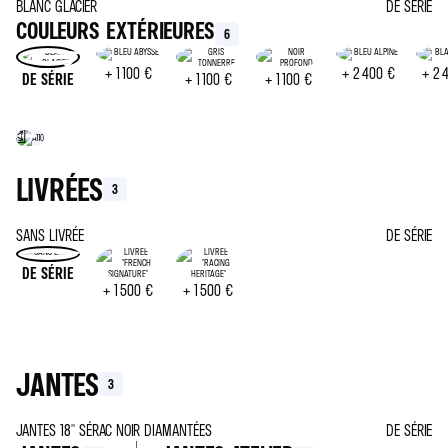
BLANC GLACIER
DE SÉRIE
COULEURS EXTÉRIEURES
6
+
1 100 €
+
2 400 €
+
2 
DE SÉRIE
+
1 100 €
+
1 100 €
LIVRÉES
3
SANS LIVRÉE
DE SÉRIE
DE SÉRIE
+
1 500 €
+
1 500 €
JANTES
3
JANTES 18'' SÉRAC NOIR DIAMANTÉES
DE SÉRIE