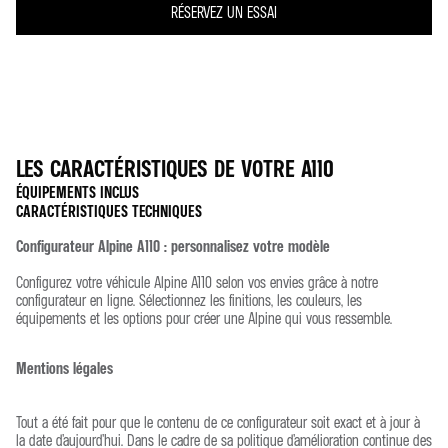
RÉSERVEZ UN ESSAI
LES CARACTÉRISTIQUES DE VOTRE
A110
ÉQUIPEMENTS INCLUS
CARACTÉRISTIQUES TECHNIQUES
DESIGN
Configurateur Alpine A110 : personnalisez votre modèle
TYPE HOMOLOGATION
Configurez votre véhicule Alpine A110 selon vos envies grâce à notre
NOMBRE DE PLACES
2
configurateur en ligne. Sélectionnez les finitions, les couleurs, les
JANTES 18'' - "SÉRAC" NOIR DIAMANTÉES
équipements et les options pour créer une Alpine qui vous ressemble.
ARCHITECTURE CARROSSERIE
Mentions légales
SABELT® SPORT CUIR/MICROFIBRE SURPIQUÉ GRIS
TYPE DE CARROSSERIE
COUPÉ
Tout a été fait pour que le contenu de ce configurateur soit exact et à jour à
la date d’aujourd’hui. Dans le cadre de sa politique d’amélioration continue des
SEUIL DE PORTE EN ACIER INOXYDABLE