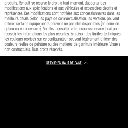
AUTRES CARACTÉRISTIQUES TECHNIQUES
produits, Renault se réserve le droit, à tout moment, d’apporter des
modifications aux spécifications et aux véhicules et accessoires décrits et
NIVEAU SONORE EN MARCHE (DBA)
69
représentés. Ces modifications sont notifiées aux concessionnaires dans les
meilleurs délais. Selon les pays de commercialisation, les versions peuvent
AUDIO - MULTIMÉDIA
différer, certains équipements peuvent ne pas être disponibles (en série, en
BOITE DE VITESSES
option ou en accessoire). Veuillez consulter votre concessionnaire local pour
recevoir les informations les plus récentes. En raison des limites techniques,
CONNECTIVITÉ ANDROIDAUTOTM ET APPLE CARPLAYTM
les couleurs reprises sur ce configurateur peuvent légèrement différer des
BOÎTE DE VITESSES
AUTOMATIQUE
couleurs réelles de peinture ou des matières de garniture intérieure. Visuels
non contractuels. Tous droits réservés.
DIRECTION
CONFORT
RETOUR EN HAUT DE PAGE​
DIAMÈTRE DE BRAQUAGE ENTRE TROTTOIRS (M)
11,4
CLIMATISATION AUTOMATIQUE
FREINAGE
FREINS AVANT
DISQUES VENTILÉS - 320 MM
RÉTROVISEURS EXTÉRIEURS ÉLECTRIQUES ET CHAUFFANTS,
[2024]
RABATTABLES ÉLECTRIQUEMENT
FREINS ARRIÈRE
DISQUES VENTILÉS - 320 MM
[2024]
CONDUITE