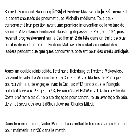
Samedi, Ferdinand Habsburg (n°35) et Frédéric Makowiecki (n°36) prenaient
le départ chaussés de pneumatiques Michelin médiums. Tous deux
conservaient leur position avant une première intervention de la voiture de
sécurité. À la relance, Ferdinand Habsburg dépassait la Peugeot n°94, puis
revenait progressivement sur la Cadillac n°12 de tête dans un trafic de plus
en plus dense. Derrière lui, Frédéric Makowiecki restait au contact des
leaders pendant que quelques concurrents optaient pour des arrêts anticipés.
Après un double relais solide, Ferdinand Habsburg et Frédéric Makowiecki
cédaient le volant à António Félix da Costa et Victor Martins. Le Portugais
poursuivait la lutte engagée avec la Cadillac n°12 tandis que le Français
bataillait face aux Peugeot n°94, Ferrari n°51 et BMW n°20. António Félix da
Costa profitait alors d'une piste dégagée pour construire un avantage de près
de vingt secondes avant d'être relayé par Charles Milesi.
Dans le même temps, Victor Martins transmettait le témoin à Jules Gounon
pour maintenir la n°36 dans le match.