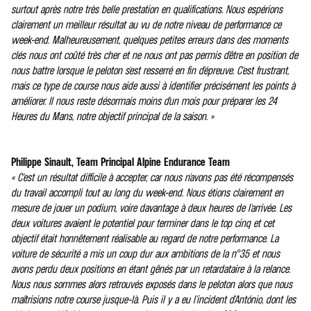
surtout après notre très belle prestation en qualifications. Nous espérions
clairement un meilleur résultat au vu de notre niveau de performance ce
week-end. Malheureusement, quelques petites erreurs dans des moments
clés nous ont coûté très cher et ne nous ont pas permis d'être en position de
nous battre lorsque le peloton s'est resserré en fin d'épreuve. C'est frustrant,
mais ce type de course nous aide aussi à identifier précisément les points à
améliorer. Il nous reste désormais moins d'un mois pour préparer les 24
Heures du Mans, notre objectif principal de la saison. »
Philippe Sinault, Team Principal Alpine Endurance Team
« C'est un résultat difficile à accepter, car nous n'avons pas été récompensés
du travail accompli tout au long du week-end. Nous étions clairement en
mesure de jouer un podium, voire davantage à deux heures de l'arrivée. Les
deux voitures avaient le potentiel pour terminer dans le top cinq et cet
objectif était honnêtement réalisable au regard de notre performance. La
voiture de sécurité a mis un coup dur aux ambitions de la n°35 et nous
avons perdu deux positions en étant gênés par un retardataire à la relance.
Nous nous sommes alors retrouvés exposés dans le peloton alors que nous
maîtrisions notre course jusque-là. Puis il y a eu l'incident d'António, dont les