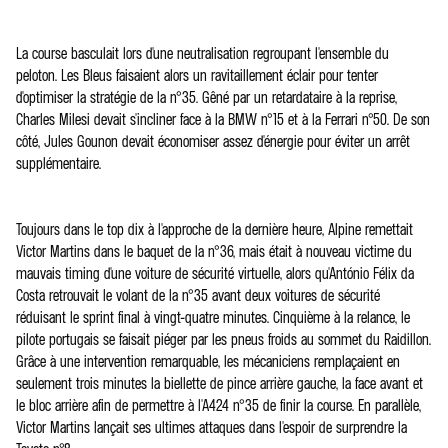
La course basculait lors d'une neutralisation regroupant l'ensemble du
peloton. Les Bleus faisaient alors un ravitaillement éclair pour tenter
d'optimiser la stratégie de la n°35. Gêné par un retardataire à la reprise,
Charles Milesi devait s'incliner face à la BMW n°15 et à la Ferrari n°50. De son
côté, Jules Gounon devait économiser assez d'énergie pour éviter un arrêt
supplémentaire.
Toujours dans le top dix à l'approche de la dernière heure, Alpine remettait
Victor Martins dans le baquet de la n°36, mais était à nouveau victime du
mauvais timing d'une voiture de sécurité virtuelle, alors qu'António Félix da
Costa retrouvait le volant de la n°35 avant deux voitures de sécurité
réduisant le sprint final à vingt-quatre minutes. Cinquième à la relance, le
pilote portugais se faisait piéger par les pneus froids au sommet du Raidillon.
Grâce à une intervention remarquable, les mécaniciens remplaçaient en
seulement trois minutes la biellette de pince arrière gauche, la face avant et
le bloc arrière afin de permettre à l'A424 n°35 de finir la course. En parallèle,
Victor Martins lançait ses ultimes attaques dans l'espoir de surprendre la