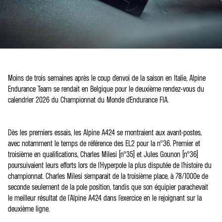
Moins de trois semaines après le coup d'envoi de la saison en Italie, Alpine
Endurance Team se rendait en Belgique pour le deuxième rendez-vous du
calendrier 2026 du Championnat du Monde d'Endurance FIA.
Dès les premiers essais, les Alpine A424 se montraient aux avant-postes,
avec notamment le temps de référence des EL2 pour la n°36. Premier et
troisième en qualifications, Charles Milesi (n°35) et Jules Gounon (n°36)
poursuivaient leurs efforts lors de l'Hyperpole la plus disputée de l'histoire du
championnat. Charles Milesi s'emparait de la troisième place, à 78/1000e de
seconde seulement de la pole position, tandis que son équipier parachevait
le meilleur résultat de l'Alpine A424 dans l'exercice en le rejoignant sur la
deuxième ligne.