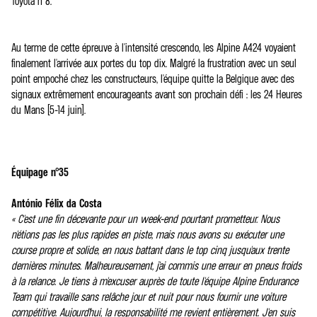
Toyota n°8.
Au terme de cette épreuve à l'intensité crescendo, les Alpine A424 voyaient
finalement l'arrivée aux portes du top dix. Malgré la frustration avec un seul
point empoché chez les constructeurs, l'équipe quitte la Belgique avec des
signaux extrêmement encourageants avant son prochain défi : les 24 Heures
du Mans (5-14 juin).
Équipage n°35
António Félix da Costa
« C'est une fin décevante pour un week-end pourtant prometteur. Nous
n'étions pas les plus rapides en piste, mais nous avons su exécuter une
course propre et solide, en nous battant dans le top cinq jusqu'aux trente
dernières minutes. Malheureusement, j'ai commis une erreur en pneus froids
à la relance. Je tiens à m'excuser auprès de toute l'équipe Alpine Endurance
Team qui travaille sans relâche jour et nuit pour nous fournir une voiture
compétitive. Aujourd'hui, la responsabilité me revient entièrement. J'en suis