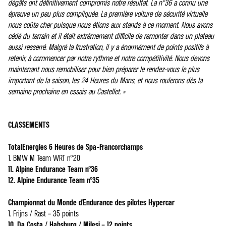
dégâts ont définitivement compromis notre résultat. La n°36 a connu une
épreuve un peu plus compliquée. La première voiture de sécurité virtuelle
nous coûte cher puisque nous étions aux stands à ce moment. Nous avons
cédé du terrain et il était extrêmement difficile de remonter dans un plateau
aussi resserré. Malgré la frustration, il y a énormément de points positifs à
retenir, à commencer par notre rythme et notre compétitivité. Nous devons
maintenant nous remobiliser pour bien préparer le rendez-vous le plus
important de la saison, les 24 Heures du Mans, et nous roulerons dès la
semaine prochaine en essais au Castellet. »
CLASSEMENTS
TotalEnergies 6 Heures de Spa-Francorchamps
1. BMW M Team WRT n°20
11. Alpine Endurance Team n°36
12. Alpine Endurance Team n°35
Championnat du Monde d'Endurance des pilotes Hypercar
1. Frijns / Rast – 35 points
10. Da Costa / Habsburg / Milesi – 12 points