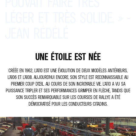
POUVAIT
FAIRE
TRÈS
LÉGER
ET
TRÈS
SOLIDE.
»
-
JEAN
RÉDÉLÉ
UNE ÉTOILE EST NÉE
CRÉÉE EN 1962, L’A110 EST UNE ÉVOLUTION DE DEUX MODÈLES ANTÉRIEURS,
L’A106 ET L’A108. AUJOURD’HUI ENCORE, SON STYLE EST RECONNAISSABLE AU
PREMIER COUP D’ŒIL. AU COURS DE SON INCROYABLE VIE, L’A110 A VU SA
PUISSANCE TRIPLER ET SES PERFORMANCES GRIMPER EN FLÈCHE, TANDIS QUE
SON SUCCÈS REMARQUABLE SUR LES COURSES DE RALLYE A ÉTÉ
DÉMOCRATISÉ POUR LES CONDUCTEURS CITADINS.