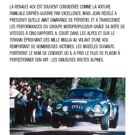
LA RENAULT 4CV EST SOUVENT CONSIDÉRÉE COMME LA VOITURE
FAMILIALE D’APRÈS-GUERRE PAR EXCELLENCE, MAIS JEAN RÉDÉLÉ A
PRESSENTI QU’ELLE AVAIT DAVANTAGE DE POTENTIEL ET A TRANSCENDÉ
LES PERFORMANCES DU GROUPE MOTOPROPULSEUR GRÂCE SA BOÎTE DE
VITESSES À CINQ RAPPORTS. IL COURT DANS LES ALPES ET SUR LE
TERRAIN ÉPROUVANT DES MILLE MIGLIA AU VOLANT D’UNE 4CV,
REMPORTANT DE NOMBREUSES VICTOIRES. LES MODÈLES SUIVANTS
PORTERONT LE NOM DE L’ENDROIT OÙ IL A PRIS LE PLUS DE PLAISIR À
PERFECTIONNER SON ART : LES SINUEUSES ROUTES ALPINES.