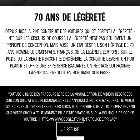
70 ANS DE LÉGÈRETÉ
DEPUIS 1955, ALPINE CONSTRUIT DES VOITURES QUI CÉLÈBRENT LA LÉGÈRETÉ -
NÉE SUR LES CIRCUITS DE COURSE, LA LÉGÈRETÉ N'EST PAS SEULEMENT UN
PRINCIPE DE CONCEPTION, MAIS AUSSI UN ÉTAT D'ESPRIT. SON HÉRITAGE DE 70
ANS INCARNE LE SAVOIR-FAIRE FRANÇAIS, OÙ LA LÉGÈRETÉ L'EMPORTE SUR LE
POIDS, OÙ LA BEAUTÉ RENCONTRE L'INGÉNIERIE. LA CONDUITE DEVIENT UN PUR
PLAISIR ET OFFRE UNE EXPÉRIENCE EXALTANTE. UN HÉRITAGE QUI FAÇONNE
L'AVENIR D'ALPINE TOUT EN HONORANT SON PASSÉ.
YOUTUBE UTILISE DES TRACEURS LORS DE LA VISUALISATION DE VIDÉOS HÉBERGÉES
SUR SON SITE, AFIN DE PERSONNALISER LES ANNONCES. POUR REGARDER CETTE VIDÉO,
VOUS DEVEZ AUTORISER LES COOKIES SOCIAUX SUR NOTRE SITE. VOUS POUVEZ REVENIR
SUR VOTRE CHOIX À TOUT MOMENT. PLUS D'INFORMATIONS SUR LA POLITIQUE DE COOKIE
YOUTUBE : HTTPS://WWW.GOOGLE.FR/INTL/FR/POLICIES/PRIVACY
JE REFUSE