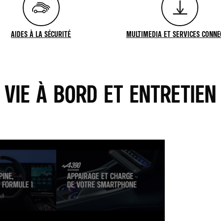
AIDES À LA SÉCURITÉ
MULTIMEDIA ET SERVICES CONNE
VIE À BORD ET ENTRETIEN
 VIDÉOS HÉBERGÉES SUR SON SITE, AFIN DE PERSONNALISER LES ANNONCES. POUR REGARDER 
E CHOIX À TOUT MOMENT. PLUS D'INFORMATIONS SUR LA POLITIQUE DE COOKIE YOUTUBE : HTTPS
JE REFUSE
J'ACCEPTE