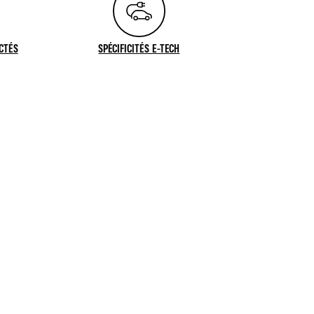
CTÉS
SPÉCIFICITÉS E-TECH
CETTE VIDÉO, VOUS DEVEZ AUTORISER LES COOKIES SOCIAUX SUR
://WWW.GOOGLE.FR/INTL/FR/POLICIES/PRIVACY