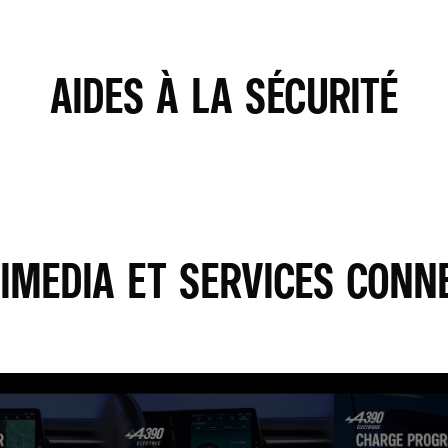
AIDES À LA SÉCURITÉ
RGÉES SUR SON SITE, AFIN DE PERSONNALISER LES ANNONCES. POUR REGARDER CETTE VIDÉO,
UT MOMENT. PLUS D'INFORMATIONS SUR LA POLITIQUE DE COOKIE YOUTUBE : HTTPS://WWW.GOOGL
JE REFUSE
J'ACCEPTE
IMEDIA ET SERVICES CONN
 VIDÉOS HÉBERGÉES SUR SON SITE, AFIN DE PERSONNALISER LES ANNONCES. POUR REGARDER 
E CHOIX À TOUT MOMENT. PLUS D'INFORMATIONS SUR LA POLITIQUE DE COOKIE YOUTUBE : HTTPS
JE REFUSE
J'ACCEPTE