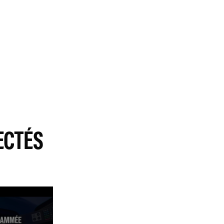
 VOUS DEVEZ AUTORISER LES COOKIES SOCIAUX SUR NOTRE SITE. VOUS POUVEZ
E.FR/INTL/FR/POLICIES/PRIVACY
ECTÉS
CETTE VIDÉO, VOUS DEVEZ AUTORISER LES COOKIES SOCIAUX SUR
://WWW.GOOGLE.FR/INTL/FR/POLICIES/PRIVACY