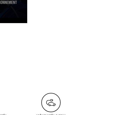
 VOUS DEVEZ AUTORISER LES COOKIES SOCIAUX SUR NOTRE SITE. VOUS POUVEZ
E.FR/INTL/FR/POLICIES/PRIVACY