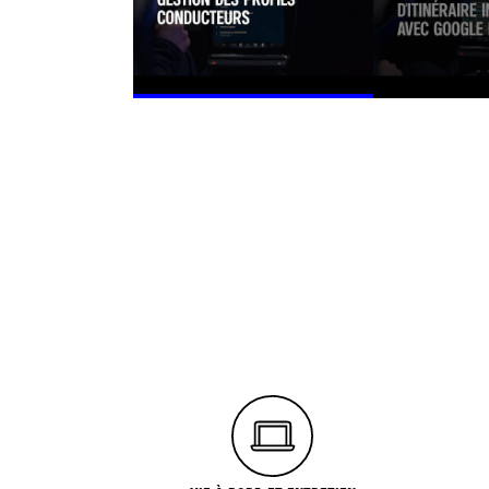
YOUTUBE UTILISE DES TRACEURS LORS DE LA VISUALISATION DE VIDÉOS HÉBE
REVENIR SUR VOTRE CHOIX À TO