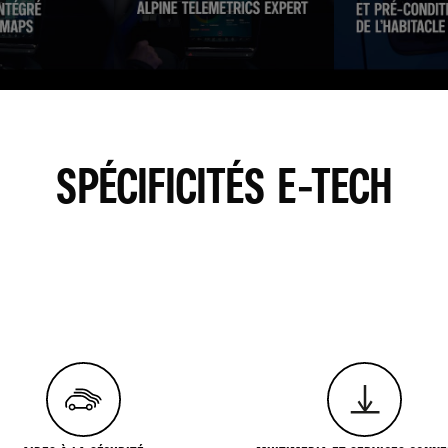
SPÉCIFICITÉS E-TECH
RGÉES SUR SON SITE, AFIN DE PERSONNALISER LES ANNONCES. POUR REGARDER CETTE VIDÉO,
UT MOMENT. PLUS D'INFORMATIONS SUR LA POLITIQUE DE COOKIE YOUTUBE : HTTPS://WWW.GOOGL
JE REFUSE
J'ACCEPTE