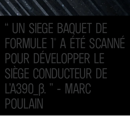
“ UN
SIEGE
BAQUET
DE
FORMULE
1®
A
ÉTÉ
SCANNÉ
POUR
DÉVELOPPER
LE
SIÈGE
CONDUCTEUR
DE
L’A390_Β. ”
-
MARC
POULAIN