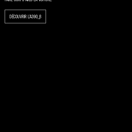
DÉCOUVRIR L’A390_Β