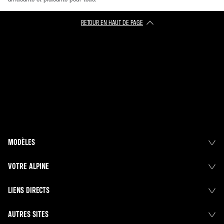
Twitter :
https://help.twitter.com/en/forms/safety-and-
RETOUR EN HAUT DE PAGE​
sensitive-content
YouTube :
https://support.google.com/youtube/topic/938708
5
TikTok :
https://support.tiktok.com/fr/safety-hc
LinkedIn :
https://www.linkedin.com/help/linkedin/answer/a
1344213/recognize-and-report-spam-inappropriate-and-
abusive-content?lang=fr
MODÈLES
VOTRE ALPINE
LIENS DIRECTS
AUTRES SITES