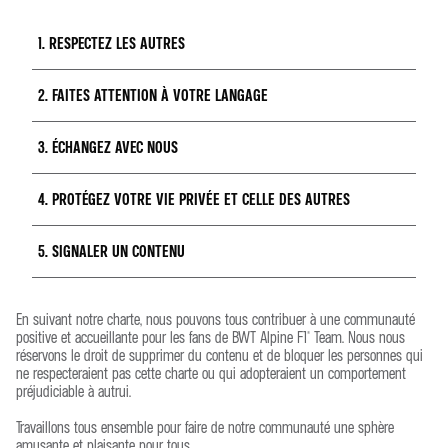
1. RESPECTEZ LES AUTRES
2. FAITES ATTENTION À VOTRE LANGAGE
Soyez respectueux envers les fans, pilotes, membres de l’écurie
et autres. Traitez tout le monde avec dignité et respect.
3. ÉCHANGEZ AVEC NOUS
N’employez pas de mots déplacés et n'adoptez pas de
comportements discriminatoires, désobligeants, offensants ou
harcelants. Cela inclut tout propos injurieux.
4. PROTÉGEZ VOTRE VIE PRIVÉE ET CELLE DES AUTRES
Nous désirons entendre vos commentaires et lire vos messages
sur tous les sujets de discussion, mais nous ne voulons pas voir
notre public publier du
5. SIGNALER UN CONTENU
Ne partagez pas d'informations personnelles ni vos coordonnées
spam, des publicités ou du contenu sans rapport.
ou celles d'autres personnes. Respectez la vie privée de chacun.
Si vous voyez quelque chose qui enfreint ces directives ou qui
En suivant notre charte, nous pouvons tous contribuer à une communauté
est inapproprié, veuillez le signaler. Nous vous conseillons
positive et accueillante pour les fans de BWT Alpine F1® Team. Nous nous
également de ne pas échanger avec les personnes en question.
réservons le droit de supprimer du contenu et de bloquer les personnes qui
ne respecteraient pas cette charte ou qui adopteraient un comportement
préjudiciable à autrui.
Instagram :
https://help.instagram.com/2922067214679225
Travaillons tous ensemble pour faire de notre communauté une sphère
Facebook :
amusante et plaisante pour tous.
https://www.facebook.com/help/263149623790594/