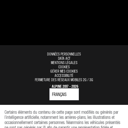
DONNÉES PERSONNELLES
DATA ACT
MENTIONS LÉGALES
COOKIES
GÉRER MES COOKIES
ACCESSIBILITÉ
FERMETURE DES RÉSEAUX MOBILES 2G / 3G
© ALPINE 2017 - 2026
Certains éléments du contenu de cette page sont modifiés ou générés par
l'intelligence artificielle, notamment les arrières-plans, les illustrations et
occasionnellement certaines personnes. Néanmoins les véhicules présentés
ne sont pas générés par IA afin de garantir une représentation fidèle et