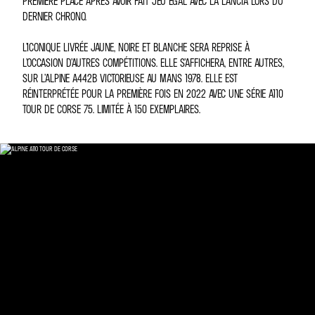
PREMIÈRE PLACE APRÈS AVOIR FAIT JEU ÉGAL AVEC LA LANCIA LORS DU
DERNIER CHRONO.
L’ICONIQUE LIVRÉE JAUNE, NOIRE ET BLANCHE SERA REPRISE À
L’OCCASION D’AUTRES COMPÉTITIONS. ELLE S’AFFICHERA, ENTRE AUTRES,
SUR L’ALPINE A442B VICTORIEUSE AU MANS 1978. ELLE EST
RÉINTERPRÉTÉE POUR LA PREMIÈRE FOIS EN 2022 AVEC UNE SÉRIE A110
TOUR DE CORSE 75. LIMITÉE À 150 EXEMPLAIRES.