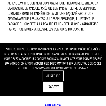
ALPENGLOW TIRE SON NOM D’UN MAGNIFIQUE PHÉNOMÈNE LUMINEUX. SA
CARROSSERIE EN CARBONE CRÉE UN LIEN PARFAIT ENTRE LA SIGNATURE
LUMINEUSE AVANT ET L’ARRIÈRE DE LA VOITURE, FAÇONNÉ PAR L’ÉTUDE
AÉRODYNAMIQUE. LES JANTES, AU DESSIN SPÉCIFIQUE, ILLUSTRENT LE
PASSAGE DU CONCEPT À LA RÉALITÉ, ET LE « FEEL AT ONE », CARACTÉRISÉ
PAR CET AXE MAGENTA, DESSINE LES CONTOURS DU COCKPIT.
YOUTUBE UTILISE DES TRACEURS LORS DE LA VISUALISATION DE VIDÉOS HÉBERGÉES
SUR SON SITE, AFIN DE PERSONNALISER LES ANNONCES. POUR REGARDER CETTE VIDÉO,
VOUS DEVEZ AUTORISER LES COOKIES SOCIAUX SUR NOTRE SITE. VOUS POUVEZ REVENIR
SUR VOTRE CHOIX À TOUT MOMENT. PLUS D'INFORMATIONS SUR LA POLITIQUE DE COOKIE
YOUTUBE : HTTPS://WWW.GOOGLE.FR/INTL/FR/POLICIES/PRIVACY
JE REFUSE
J'ACCEPTE
ALPENGLOW