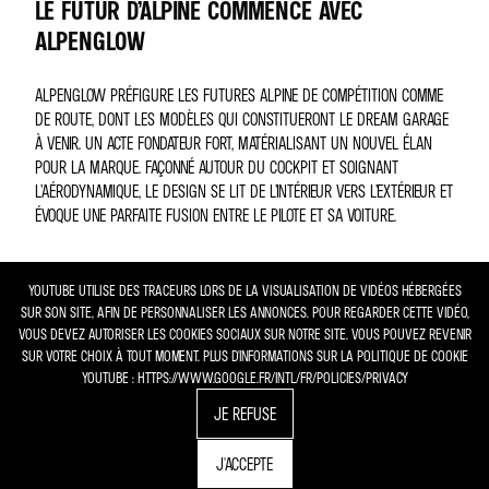
LE FUTUR D’ALPINE COMMENCE AVEC
ALPENGLOW
ALPENGLOW PRÉFIGURE LES FUTURES ALPINE DE COMPÉTITION COMME
DE ROUTE, DONT LES MODÈLES QUI CONSTITUERONT LE DREAM GARAGE
À VENIR. UN ACTE FONDATEUR FORT, MATÉRIALISANT UN NOUVEL ÉLAN
POUR LA MARQUE. FAÇONNÉ AUTOUR DU COCKPIT ET SOIGNANT
L’AÉRODYNAMIQUE, LE DESIGN SE LIT DE L’INTÉRIEUR VERS L’EXTÉRIEUR ET
ÉVOQUE UNE PARFAITE FUSION ENTRE LE PILOTE ET SA VOITURE.
YOUTUBE UTILISE DES TRACEURS LORS DE LA VISUALISATION DE VIDÉOS HÉBERGÉES
SUR SON SITE, AFIN DE PERSONNALISER LES ANNONCES. POUR REGARDER CETTE VIDÉO,
VOUS DEVEZ AUTORISER LES COOKIES SOCIAUX SUR NOTRE SITE. VOUS POUVEZ REVENIR
SUR VOTRE CHOIX À TOUT MOMENT. PLUS D'INFORMATIONS SUR LA POLITIQUE DE COOKIE
YOUTUBE : HTTPS://WWW.GOOGLE.FR/INTL/FR/POLICIES/PRIVACY
JE REFUSE
J'ACCEPTE