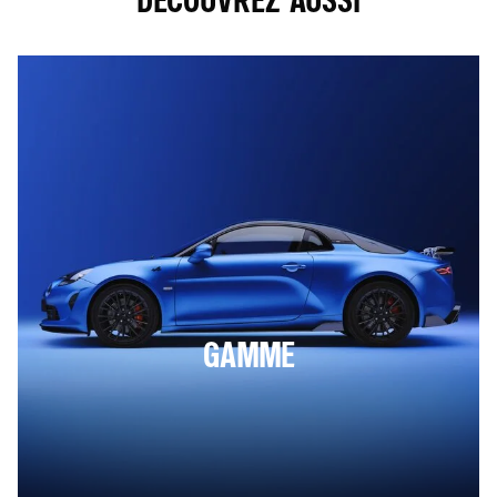
REGARDER CETTE VIDÉO, VOUS DEVEZ AUTORISER LES COOKIES SOCIAUX SUR
NOTRE SITE. VOUS POUVEZ REVENIR SUR VOTRE CHOIX À TOUT MOMENT. PLUS
D'INFORMATIONS SUR LA POLITIQUE DE COOKIE YOUTUBE :
HTTPS://WWW.GOOGLE.FR/INTL/FR/POLICIES/PRIVACY
JE REFUSE
J'ACCEPTE
GAMME