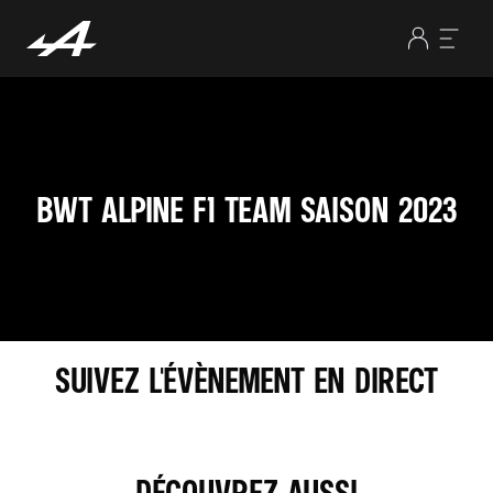
BWT ALPINE F1 TEAM SAISON 2023
SUIVEZ L'ÉVÈNEMENT EN DIRECT
YOUTUBE UTILISE DES TRACEURS LORS DE LA VISUALISATION DE VIDÉOS
DÉCOUVREZ AUSSI
HÉBERGÉES SUR SON SITE, AFIN DE PERSONNALISER LES ANNONCES. POUR