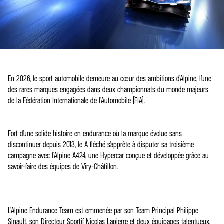
En 2026, le sport automobile demeure au cœur des ambitions d’Alpine, l’une
des rares marques engagées dans deux championnats du monde majeurs
de la Fédération Internationale de l’Automobile (FIA).
Fort d’une solide histoire en endurance où la marque évolue sans
discontinuer depuis 2013, le A fléché s’apprête à disputer sa troisième
campagne avec l’Alpine A424, une Hypercar conçue et développée grâce au
savoir-faire des équipes de Viry-Châtillon.
L’Alpine Endurance Team est emmenée par son Team Principal Philippe
Sinault, son Directeur Sportif Nicolas Lapierre et deux équipages talentueux.