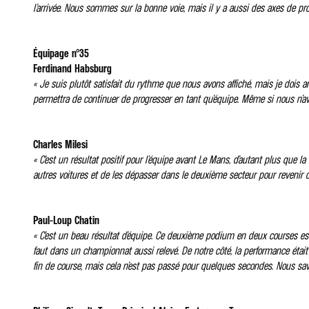
l’arrivée. Nous sommes sur la bonne voie, mais il y a aussi des axes de prog
Équipage n°35
Ferdinand Habsburg
« Je suis plutôt satisfait du rythme que nous avons affiché, mais je dois an
permettra de continuer de progresser en tant qu’équipe. Même si nous n’av
Charles Milesi
« C’est un résultat positif pour l’équipe avant Le Mans, d’autant plus que l
autres voitures et de les dépasser dans le deuxième secteur pour revenir da
Paul-Loup Chatin
« C’est un beau résultat d’équipe. Ce deuxième podium en deux courses est l
faut dans un championnat aussi relevé. De notre côté, la performance étai
fin de course, mais cela n’est pas passé pour quelques secondes. Nous savon