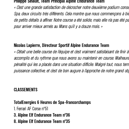
Philippe Sinault, Team Principal Alpine Endurance Team
« C’est une grande satisfaction de décrocher notre deuxième podium consécu
Spa, deux circuits très différents. Cela montre que nous commençons à bie
de petits détails à affiner. Notre course a été solide, mais elle n’a pas ét
pour arriver mieux armés au Mans qu’il y a douze mois. »
Nicolas Lapierre, Directeur Sportif Alpine Endurance Team
« C’était une belle course de l’équipe et c’est vraiment satisfaisant de fin
accomplis et du rythme que nous avons su maintenir en course. Malheureuse
pénalité qui les a placés dans une situation difficile. Malgré tout, nous 
puissance collective, et c’est de bon augure à l’approche de notre grand obje
CLASSEMENTS
TotalEnergies 6 Heures de Spa-Francorchamps
1. Ferrari AF Corse n°51
3. Alpine Elf Endurance Team n°36
8. Alpine Elf Endurance Team n°35