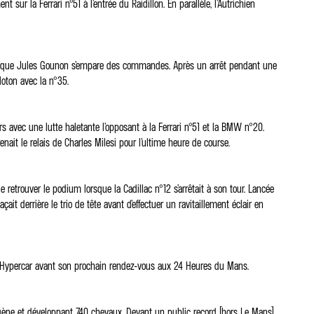
sur la Ferrari n°51 à l’entrée du Raidillon. En parallèle, l’Autrichien
 pour que Jules Gounon s’empare des commandes. Après un arrêt pendant une
loton avec la n°35.
ers avec une lutte haletante l’opposant à la Ferrari n°51 et la BMW n°20.
enait le relais de Charles Milesi pour l’ultime heure de course.
retrouver le podium lorsque la Cadillac n°12 s’arrêtait à son tour. Lancée
it derrière le trio de tête avant d’effectuer un ravitaillement éclair en
s Hypercar avant son prochain rendez-vous aux 24 Heures du Mans.
rogène et développant 740 chevaux. Devant un public record (hors Le Mans)