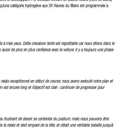
lors qu’une catégorie hydrogène aux 24 Heures du Mans est programmée à
a à mes yeux. Cette crevaison lente est regrettable car nous étions dans le
s aussi de plus en plus confiance avec la voiture. Il y a toujours une phase
e relais exceptionnel en début de course, nous avons exécuté notre plan et
st encore long et l’objectif est clair : continuer de progresser pour
 peu frustrant de devoir se contenter du podium, mais nous pouvons être
 relais et s’est emparé de la tête, et c’était une véritable bataille jusqu’à