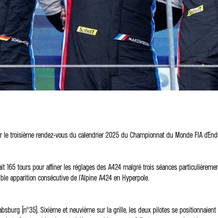
pour le troisième rendez-vous du calendrier 2025 du Championnat du Monde FIA d’End
lait 165 tours pour affiner les réglages des A424 malgré trois séances particulièr
uble apparition consécutive de l’Alpine A424 en Hyperpole.
absburg (n°35). Sixième et neuvième sur la grille, les deux pilotes se positionnaie