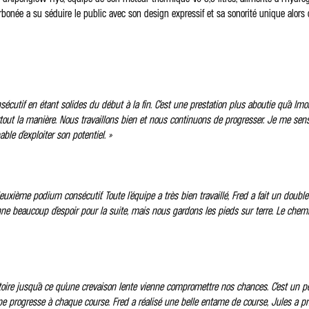
écarbonée a su séduire le public avec son design expressif et sa sonorité unique a
utif en étant solides du début à la fin. C’est une prestation plus aboutie qu’à Imol
surtout la manière. Nous travaillons bien et nous continuons de progresser. Je me sen
ble d’exploiter son potentiel. »
uxième podium consécutif. Toute l’équipe a très bien travaillé, Fred a fait un doubl
 beaucoup d’espoir pour la suite, mais nous gardons les pieds sur terre. Le chemin e
ictoire jusqu’à ce qu’une crevaison lente vienne compromettre nos chances. C’est un
 progresse à chaque course. Fred a réalisé une belle entame de course, Jules a pris le