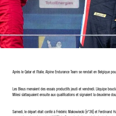
Après le Qatar et l’Italie, Alpine Endurance Team se rendait en Belgique 
Les Bleus menaient des essais productifs jeudi et vendredi. L’équipe bouc
Milesi s’attaquaient ensuite aux qualifications et signaient la deuxième do
Samedi, le départ était confié à Frédéric Makowiecki (n°36) et Ferdinand H