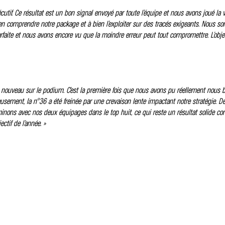
tif. Ce résultat est un bon signal envoyé par toute l’équipe et nous avons joué la v
n comprendre notre package et à bien l’exploiter sur des tracés exigeants. Nous so
é parfaite et nous avons encore vu que la moindre erreur peut tout compromettre. L’ob
ir à nouveau sur le podium. C’est la première fois que nous avons pu réellement nous b
ment, la n°36 a été freinée par une crevaison lente impactant notre stratégie. De 
terminons avec nos deux équipages dans le top huit, ce qui reste un résultat solide
ctif de l’année. »