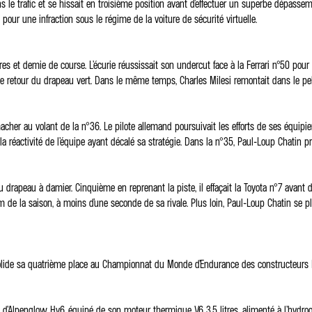
le trafic et se hissait en troisième position avant d’effectuer un superbe dépassement 
 pour une infraction sous le régime de la voiture de sécurité virtuelle.
ures et demie de course. L’écurie réussissait son undercut face à la Ferrari n°50
ès le retour du drapeau vert. Dans le même temps, Charles Milesi remontait dans le pe
macher au volant de la n°36. Le pilote allemand poursuivait les efforts de ses équipi
à la réactivité de l’équipe ayant décalé sa stratégie. Dans la n°35, Paul-Loup Chatin pr
rapeau à damier. Cinquième en reprenant la piste, il effaçait la Toyota n°7 avant de 
 de la saison, à moins d’une seconde de sa rivale. Plus loin, Paul-Loup Chatin se plaça
nsolide sa quatrième place au Championnat du Monde d’Endurance des constructeur
ics d’Alpenglow Hy6, équipé de son moteur thermique V6 3,5 litres, alimenté à l’hyd