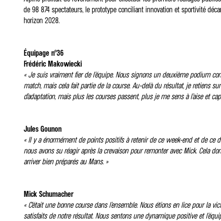
de 98 874 spectateurs, le prototype conciliant innovation et sportivité d
horizon 2028.
Équipage n°36
Frédéric Makowiecki
« Je suis vraiment fier de l’équipe. Nous signons un deuxième podium conséc
match, mais cela fait partie de la course. Au-delà du résultat, je retiens 
d’adaptation, mais plus les courses passent, plus je me sens à l’aise et capa
Jules Gounon
« Il y a énormément de points positifs à retenir de ce week-end et de ce de
nous avons su réagir après la crevaison pour remonter avec Mick. Cela donne
arriver bien préparés au Mans. »
Mick Schumacher
« C’était une bonne course dans l’ensemble. Nous étions en lice pour la v
satisfaits de notre résultat. Nous sentons une dynamique positive et l’équipe