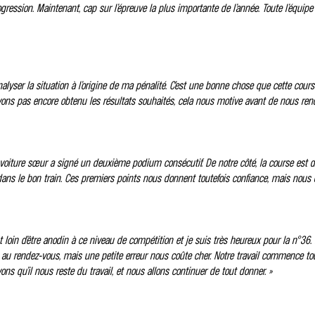
ression. Maintenant, cap sur l’épreuve la plus importante de l’année. Toute l’équipe 
alyser la situation à l’origine de ma pénalité. C’est une bonne chose que cette cours
ons pas encore obtenu les résultats souhaités, cela nous motive avant de nous rendr
a voiture sœur a signé un deuxième podium consécutif. De notre côté, la course est dev
ns le bon train. Ces premiers points nous donnent toutefois confiance, mais nous dev
oin d’être anodin à ce niveau de compétition et je suis très heureux pour la n°36. Il
t au rendez-vous, mais une petite erreur nous coûte cher. Notre travail commence to
s qu’il nous reste du travail, et nous allons continuer de tout donner. »