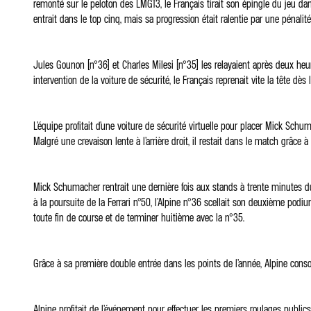
remonté sur le peloton des LMGT3, le Français tirait son épingle du jeu dans 
entrait dans le top cinq, mais sa progression était ralentie par une pénalité
Jules Gounon (n°36) et Charles Milesi (n°35) les relayaient après deux he
intervention de la voiture de sécurité, le Français reprenait vite la tête d
L’équipe profitait d’une voiture de sécurité virtuelle pour placer Mick Schu
Malgré une crevaison lente à l’arrière droit, il restait dans le match grâce 
Mick Schumacher rentrait une dernière fois aux stands à trente minutes du d
à la poursuite de la Ferrari n°50, l’Alpine n°36 scellait son deuxième podium
toute fin de course et de terminer huitième avec la n°35.
Grâce à sa première double entrée dans les points de l’année, Alpine co
Alpine profitait de l’événement pour effectuer les premiers roulages publ