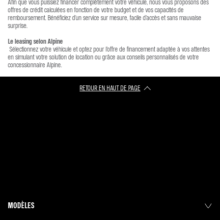
Afin que vous puissiez financer complètement votre véhicule, nous vous proposons des
offres de crédit calculées en fonction de votre budget et de vos capacités de
remboursement. Bénéficiez d’un service sur mesure, facile d’accès et sans mauvaise
surprise.
Le leasing selon Alpine
Sélectionnez votre véhicule et optez pour l’offre de financement adaptée à vos attentes
en simulant votre solution de location ou grâce aux conseils personnalisés de votre
concessionnaire Alpine.
RETOUR EN HAUT DE PAGE​
MODÈLES