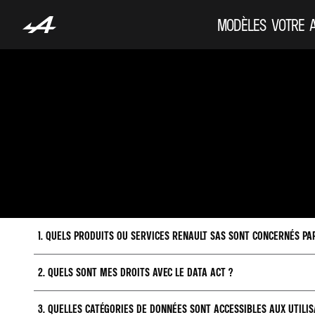
MODÈLES
VOTRE 
1. QUELS PRODUITS OU SERVICES RENAULT SAS SONT CONCERNÉS PAR
2. QUELS SONT MES DROITS AVEC LE DATA ACT ?
Le Data Act s’applique aux produits connectés de Renault SAS tels que les
programmation de la charge ou du chauffage à distance d’un véhicule via l’
3. QUELLES CATÉGORIES DE DONNÉES SONT ACCESSIBLES AUX UTIL
Vous avez le droit à une information sur les données brutes ou pré-traitées