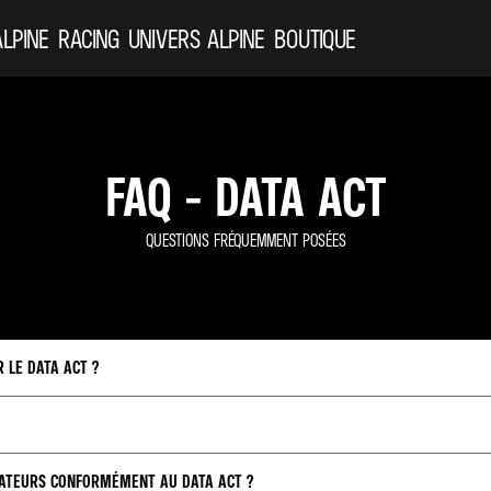
ALPINE
RACING
UNIVERS ALPINE
BOUTIQUE
FAQ - DATA ACT
QUESTIONS FRÉQUEMMENT POSÉES
 LE DATA ACT ?
 véhicules connectés qui transmettent des données et aux services connexes indispen
application MyAlpine).
ISATEURS CONFORMÉMENT AU DATA ACT ?
 générées par l’usage de votre produit ou service connecté leur collecte, leur stock