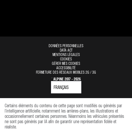
DONNÉES PERSONNELLES
DATA ACT
MENTIONS LÉGALES
COOKIES
GÉRER MES COOKIES
ACCESSIBILITÉ
FERMETURE DES RÉSEAUX MOBILES 2G / 3G
© ALPINE 2017 - 2026
Certains éléments du contenu de cette page sont modifiés ou générés par
l'intelligence artificielle, notamment les arrières-plans, les illustrations et
occasionnellement certaines personnes. Néanmoins les véhicules présentés
ne sont pas générés par IA afin de garantir une représentation fidèle et
réaliste.