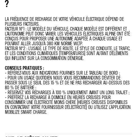
?
LA FRÉQUENCE DE RECHARGE DE VOTRE VÉHICULE ÉLECTRIQUE DÉPEND DE
PLUSIEURS FACTEURS.
FACTEUR N°1 : LE MODÈLE DU VÉHICULE. CHAQUE MODÈLE EST DIFFÉRENT ET
L’AUTONOMIE PEUT DONC VARIER. LES VÉHICULES ÉLECTRIQUES ALPINE ONT ÉTÉ
CONÇUS POUR PROPOSER UNE AUTONOMIE ADAPTÉE À CHAQUE USAGE ET
POUVANT ALLER JUSQU’À 380 KM NORME WLTP.
FACTEUR N°2 : L’USAGE. LE TYPE DE ROUTE, LE STYLE DE CONDUITE, LE TRAFIC,
ET LES CONDITIONS CLIMATIQUES (TEMPÉRATURES) SONT AUTANT D’ÉLÉMENTS
QUI INFLUENT SUR LA CONSOMMATION D'ÉNERGIE.
CONSEILS PRATIQUES :
- RÉFÉREZ-VOUS AUX INDICATIONS FOURNIES SUR LE TABLEAU DE BORD ;
- POUR UN USAGE QUOTIDIEN NOUS VOUS RECOMMANDONS D'ÉVITER DE
PASSER SOUS LE SEUIL DES 15 % ET DE NE PAS RECHARGER AU-DESSUS DES
80 % DE BATTERIE ;
- RÉSERVEZ VOS RECHARGES À 100 % UNIQUEMENT AVANT UN LONG TRAJET ;
- PRÉFÉREZ LA RECHARGE À DOMICILE EN HEURES CREUSES POUR
CONSOMMER UNE ÉLECTRICITÉ MOINS CHÈRE (HEURES CREUSES DISPONIBLES
EN CONTACTANT VOTRE FOURNISSEUR D’ÉLECTRICITÉ) OU UTILISEZ L’APPLICATION
MOBILIZE SMART CHARGE.