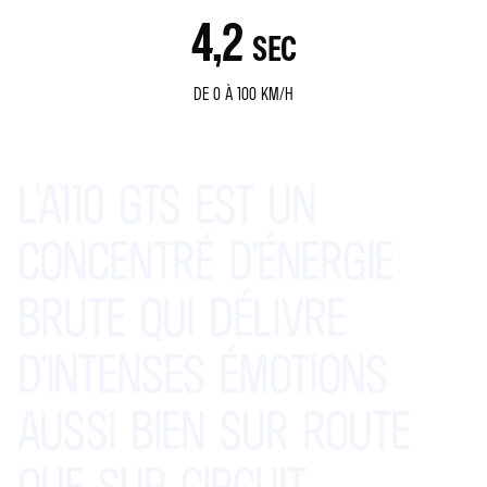
4,2
SEC
DE 0 À 100 KM/H
L'A110
GTS
EST
UN
CONCENTRÉ
D’ÉNERGIE
BRUTE
QUI
DÉLIVRE
D’INTENSES
ÉMOTIONS
AUSSI
BIEN
SUR
ROUTE
QUE
SUR
CIRCUIT.