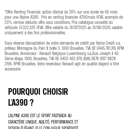
*Offre Renting Financier, option d’achat de 35% sur une durée de 60 mois
pour une Alpine A390 . Prix en renting financier 470€/mois hTVA, acompte de
23%, remise déduite, offre sous conditions. Prix catalogue conseillé du
véhicule: 51.322,32€ hTVA. Offre valable du 01/07/2025 au 31/08/2026, valable
uniquement à des fins professionnelles.
Sous réserve d’acceptation de votre demande de crédit par Alpha Credit s.a.,
prêteur, Montagne du Parc 8 boîte 3, 1000 Bruxelles, TVA BE 0445.781.316, RPM
Bruxelles. Annonceur : Renault Belgique-Luxembourg s.a.,Rue Joseph II 40,
5ème étage, 1000, Bruxelles, TVA BE 0403 463 679, IBAN BE76 0017 8828
2195, RPM Bruxelles. Votre revendeur Renault agit en qualité d'agent à titre
accessoire
POURQUOI CHOISIR
L'A390 ?
L’ALPINE A390 EST LE SPORT FASTBACK AU
CARACTÈRE UNIQUE. AGILITÉ, PERFORMANCE ET
DESIGN ÉLÉGANT. ELLE CONJUGUE SPORTIVITÉ