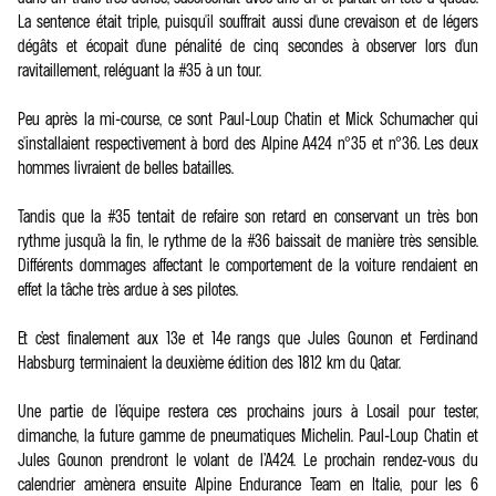
La sentence était triple, puisqu'il souffrait aussi d'une crevaison et de légers
dégâts et écopait d'une pénalité de cinq secondes à observer lors d'un
ravitaillement, reléguant la #35 à un tour.
Peu après la mi-course, ce sont Paul-Loup Chatin et Mick Schumacher qui
s'installaient respectivement à bord des Alpine A424 n°35 et n°36. Les deux
hommes livraient de belles batailles.
Tandis que la #35 tentait de refaire son retard en conservant un très bon
rythme jusqu’à la fin, le rythme de la #36 baissait de manière très sensible.
Différents dommages affectant le comportement de la voiture rendaient en
effet la tâche très ardue à ses pilotes.
Et c’est finalement aux 13e et 14e rangs que Jules Gounon et Ferdinand
Habsburg terminaient la deuxième édition des 1812 km du Qatar.
Une partie de l’équipe restera ces prochains jours à Losail pour tester,
dimanche, la future gamme de pneumatiques Michelin. Paul-Loup Chatin et
Jules Gounon prendront le volant de l’A424. Le prochain rendez-vous du
calendrier amènera ensuite Alpine Endurance Team en Italie, pour les 6