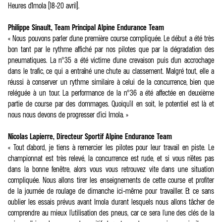
Heures d’Imola (18-20 avril).
Philippe Sinault, Team Principal Alpine Endurance Team
« Nous pouvons parler d'une première course compliquée. Le début a été très
bon tant par le rythme affiché par nos pilotes que par la dégradation des
pneumatiques. La n°35 a été victime d'une crevaison puis d'un accrochage
dans le trafic, ce qui a entraîné une chute au classement. Malgré tout, elle a
réussi à conserver un rythme similaire à celui de la concurrence, bien que
reléguée à un tour. La performance de la n°36 a été affectée en deuxième
partie de course par des dommages. Quoiqu’il en soit, le potentiel est là et
nous nous devons de progresser d'ici Imola. »
Nicolas Lapierre, Directeur Sportif Alpine Endurance Team
« Tout d'abord, je tiens à remercier les pilotes pour leur travail en piste. Le
championnat est très relevé, la concurrence est rude, et si vous n'êtes pas
dans la bonne fenêtre, alors vous vous retrouvez vite dans une situation
compliquée. Nous allons tirer les enseignements de cette course et profiter
de la journée de roulage de dimanche ici-même pour travailler. Et ce sans
oublier les essais prévus avant Imola durant lesquels nous allons tâcher de
comprendre au mieux l’utilisation des pneus, car ce sera l'une des clés de la