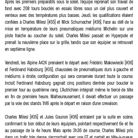
Après les premiers préparatifs sous le soleil, l’équipe reprenait son travail de
fond avec 208 tours bouclés en essais libres sous un ciel plus couvert et
venteux avec des températures plus basses. Jeudi, les qualifications étaient
confiées à Charles Milesi (#35) et Mick Schumacher (#36). Face au défi de la
mise en température de leurs pneumatiques médiums Michelin sur une
piste fraiche au coucher du soleil, Charles Milesi passait en Hyperpole et
prenait la neuvième place sur la grille, tandis que son équipier se retrouvait
en septième ligne.
Vendredi, les Alpine A424 prenaient le départ avec Frédéric Makowiecki (#36)
et Ferdinand Habsburg (#35), chaussées de pneumatiques durs à gauche et
médiums à droite, configuration qui sera conservée durant toute la course.
Incisif, Ferdinand Habsburg gagnait cinq positions d'entrée pour boucler le
premier tour au quatrième rang. L'Autrichien intégrait même le tiercé de tête
en fin de première heure. Malheureusement, il devait effectuer un passage
par la voie des stands 1h16 après le départ en raison d'une crevaison.
Charles Milesi (#35) et Jules Gounon (#36) entraient par la suite en scène,
confirmant le bon début de leurs équipiers, pointant respectivement 6e et 9e
au passage de la 4e heure. Mais après 3h36 de course, Charles Milesi pris
dans un trafic très dense, s'accrochait avec une GT et partait en tête-à-queue.