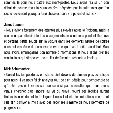
sommes là pour nous battre aux avant-postes. Nous avons réalisé un bon
début de course, mais la situation s’est dégradée par la suite sans que l’on
sache réellement pourquoi. Une chose est sûre : le potentiel est là. »
Jules Gounon
« Nous avions forcément des attentes plus élevées après le Prologue, mais la
course n’a pas été simple. Les changements de conditions pendant l’épreuve
et certains petits soucis sur la voiture dans les dernières heures de course
nous ont empêché de conserver le rythme qui était le nôtre au début. Mais
nous avons emmagasiné bon nombre d'informations et nous allons tirer les
conclusions qui s'imposent pour aller de l’avant et rebondir à Imola. »
Mick Schumacher
« Quand les températures ont chuté, c’est devenu de plus en plus compliqué
pour nous. Il va nous falloir analyser tout cela en détails pour comprendre ce
qu’il s’est passé. Il va de soi que ce n’est pas le résultat que nous étions
venus chercher, plus encore au vu du travail fourni par l'équipe durant
l'intersaison et durant le Prologue. Il nous faut étudier minutieusement tout
cela afin d’arriver à Imola avec des réponses à même de nous permettre de
progresser. »