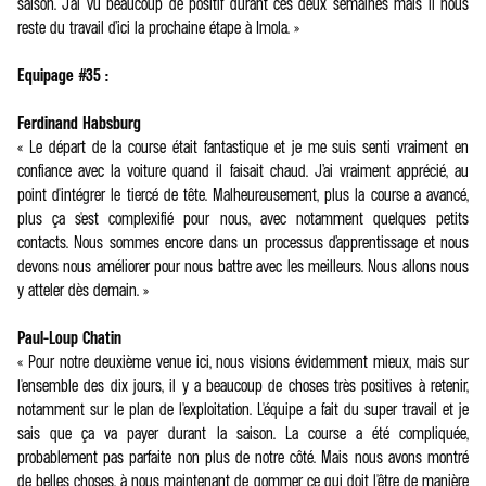
saison. J'ai vu beaucoup de positif durant ces deux semaines mais il nous
reste du travail d’ici la prochaine étape à Imola. »
Equipage #35 :
Ferdinand Habsburg
« Le départ de la course était fantastique et je me suis senti vraiment en
confiance avec la voiture quand il faisait chaud. J’ai vraiment apprécié, au
point d'intégrer le tiercé de tête. Malheureusement, plus la course a avancé,
plus ça s'est complexifié pour nous, avec notamment quelques petits
contacts. Nous sommes encore dans un processus d’apprentissage et nous
devons nous améliorer pour nous battre avec les meilleurs. Nous allons nous
y atteler dès demain. »
Paul-Loup Chatin
« Pour notre deuxième venue ici, nous visions évidemment mieux, mais sur
l'ensemble des dix jours, il y a beaucoup de choses très positives à retenir,
notamment sur le plan de l'exploitation. L'équipe a fait du super travail et je
sais que ça va payer durant la saison. La course a été compliquée,
probablement pas parfaite non plus de notre côté. Mais nous avons montré
de belles choses, à nous maintenant de gommer ce qui doit l'être de manière