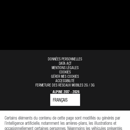
DONNÉES PERSONNELLES
DATA ACT
MENTIONS LÉGALES
COOKIES
GÉRER MES COOKIES
ACCESSIBILITÉ
FERMETURE DES RÉSEAUX MOBILES 2G / 3G
© ALPINE 2017 - 2026
Certains éléments du contenu de cette page sont modifiés ou générés par
l'intelligence artificielle, notamment les arrières-plans, les illustrations et
occasionnellement certaines personnes. Néanmoins les véhicules présentés