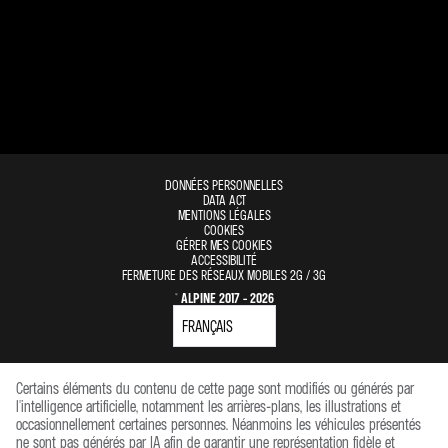
DONNÉES PERSONNELLES
DATA ACT
MENTIONS LÉGALES
COOKIES
GÉRER MES COOKIES
ACCESSIBILITÉ
FERMETURE DES RÉSEAUX MOBILES 2G / 3G
© ALPINE 2017 - 2026
Certains éléments du contenu de cette page sont modifiés ou générés par
l'intelligence artificielle, notamment les arrières-plans, les illustrations et
occasionnellement certaines personnes. Néanmoins les véhicules présentés
ne sont pas générés par IA afin de garantir une représentation fidèle et