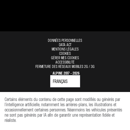
DONNÉES PERSONNELLES
DATA ACT
MENTIONS LÉGALES
COOKIES
GÉRER MES COOKIES
ACCESSIBILITÉ
FERMETURE DES RÉSEAUX MOBILES 2G / 3G
© ALPINE 2017 - 2026
Certains éléments du contenu de cette page sont modifiés ou générés par
l'intelligence artificielle, notamment les arrières-plans, les illustrations et
occasionnellement certaines personnes. Néanmoins les véhicules présentés
ne sont pas générés par IA afin de garantir une représentation fidèle et
réaliste.