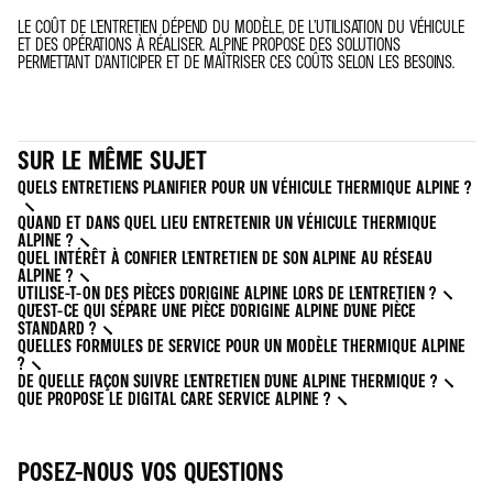
LE COÛT DE L’ENTRETIEN DÉPEND DU MODÈLE, DE L’UTILISATION DU VÉHICULE
ET DES OPÉRATIONS À RÉALISER. ALPINE PROPOSE DES SOLUTIONS
PERMETTANT D’ANTICIPER ET DE MAÎTRISER CES COÛTS SELON LES BESOINS.
SUR LE MÊME SUJET
QUELS ENTRETIENS PLANIFIER POUR UN VÉHICULE THERMIQUE ALPINE ?
QUAND ET DANS QUEL LIEU ENTRETENIR UN VÉHICULE THERMIQUE
ALPINE ?
QUEL INTÉRÊT À CONFIER L'ENTRETIEN DE SON ALPINE AU RÉSEAU
ALPINE ?
UTILISE-T-ON DES PIÈCES D'ORIGINE ALPINE LORS DE L'ENTRETIEN ?
QU'EST-CE QUI SÉPARE UNE PIÈCE D'ORIGINE ALPINE D'UNE PIÈCE
STANDARD ?
QUELLES FORMULES DE SERVICE POUR UN MODÈLE THERMIQUE ALPINE
?
DE QUELLE FAÇON SUIVRE L'ENTRETIEN D'UNE ALPINE THERMIQUE ?
QUE PROPOSE LE DIGITAL CARE SERVICE ALPINE ?
POSEZ-NOUS VOS QUESTIONS