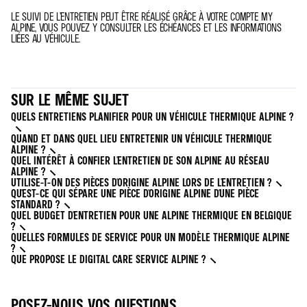
LE SUIVI DE L’ENTRETIEN PEUT ÊTRE RÉALISÉ GRÂCE À VOTRE COMPTE MY
ALPINE, VOUS POUVEZ Y CONSULTER LES ÉCHÉANCES ET LES INFORMATIONS
LIÉES AU VÉHICULE.
SUR LE MÊME SUJET
QUELS ENTRETIENS PLANIFIER POUR UN VÉHICULE THERMIQUE ALPINE ?
QUAND ET DANS QUEL LIEU ENTRETENIR UN VÉHICULE THERMIQUE
ALPINE ?
QUEL INTÉRÊT À CONFIER L'ENTRETIEN DE SON ALPINE AU RÉSEAU
ALPINE ?
UTILISE-T-ON DES PIÈCES D'ORIGINE ALPINE LORS DE L'ENTRETIEN ?
QU'EST-CE QUI SÉPARE UNE PIÈCE D'ORIGINE ALPINE D'UNE PIÈCE
STANDARD ?
QUEL BUDGET D'ENTRETIEN POUR UNE ALPINE THERMIQUE EN BELGIQUE
?
QUELLES FORMULES DE SERVICE POUR UN MODÈLE THERMIQUE ALPINE
?
QUE PROPOSE LE DIGITAL CARE SERVICE ALPINE ?
POSEZ-NOUS VOS QUESTIONS