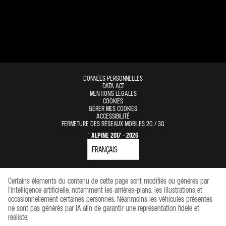
DONNÉES PERSONNELLES
DATA ACT
MENTIONS LÉGALES
COOKIES
GÉRER MES COOKIES
ACCESSIBILITÉ
FERMETURE DES RÉSEAUX MOBILES 2G / 3G
© ALPINE 2017 - 2026
Certains éléments du contenu de cette page sont modifiés ou générés par
l'intelligence artificielle, notamment les arrières-plans, les illustrations et
occasionnellement certaines personnes. Néanmoins les véhicules présentés
ne sont pas générés par IA afin de garantir une représentation fidèle et
réaliste.