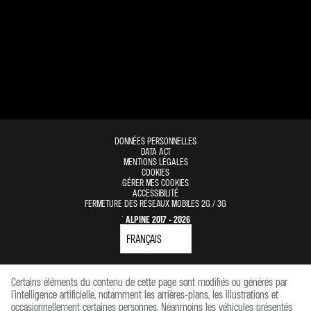
DONNÉES PERSONNELLES
DATA ACT
MENTIONS LÉGALES
COOKIES
GÉRER MES COOKIES
ACCESSIBILITÉ
FERMETURE DES RÉSEAUX MOBILES 2G / 3G
© ALPINE 2017 - 2026
Certains éléments du contenu de cette page sont modifiés ou générés par
l'intelligence artificielle, notamment les arrières-plans, les illustrations et
occasionnellement certaines personnes. Néanmoins les véhicules présentés