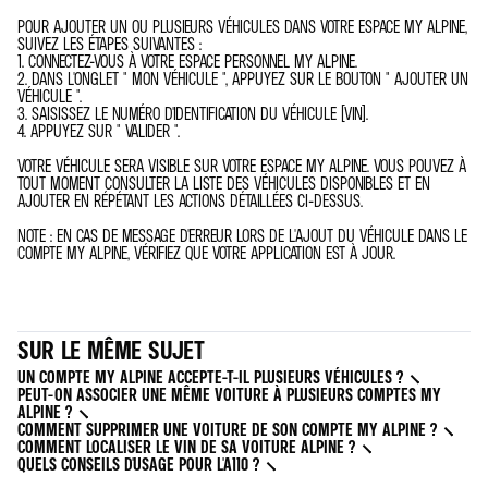
POUR AJOUTER UN OU PLUSIEURS VÉHICULES DANS VOTRE ESPACE MY ALPINE,
SUIVEZ LES ÉTAPES SUIVANTES :
1. CONNECTEZ-VOUS À VOTRE ESPACE PERSONNEL MY ALPINE.
2. DANS L'ONGLET " MON VÉHICULE ", APPUYEZ SUR LE BOUTON " AJOUTER UN
VÉHICULE ".
3. SAISISSEZ LE NUMÉRO D'IDENTIFICATION DU VÉHICULE (VIN).
4. APPUYEZ SUR " VALIDER ".
VOTRE VÉHICULE SERA VISIBLE SUR VOTRE ESPACE MY ALPINE. VOUS POUVEZ À
TOUT MOMENT CONSULTER LA LISTE DES VÉHICULES DISPONIBLES ET EN
AJOUTER EN RÉPÉTANT LES ACTIONS DÉTAILLÉES CI-DESSUS.
NOTE : EN CAS DE MESSAGE D'ERREUR LORS DE L'AJOUT DU VÉHICULE DANS LE
COMPTE MY ALPINE, VÉRIFIEZ QUE VOTRE APPLICATION EST À JOUR.
SUR LE MÊME SUJET
UN COMPTE MY ALPINE ACCEPTE-T-IL PLUSIEURS VÉHICULES ?
PEUT-ON ASSOCIER UNE MÊME VOITURE À PLUSIEURS COMPTES MY
ALPINE ?
COMMENT SUPPRIMER UNE VOITURE DE SON COMPTE MY ALPINE ?
COMMENT LOCALISER LE VIN DE SA VOITURE ALPINE ?
QUELS CONSEILS D'USAGE POUR L'A110 ?