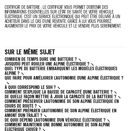
CERTIFICAT DE BATTERIE : LE CERTIFICAT VOUS PERMET D'OBTENIR DES
INFORMATIONS ESSENTIELLES SUR L'ÉTAT DE SANTÉ DE VOTRE VÉHICULE
ÉLECTRIQUE. C'EST UN SERVICE ÉLECTRONIQUE QUI PEUT ÊTRE DÉLIVRÉ À UN
ACHETEUR DANS LE CAS D'UNE REVENTE. GRÂCE À LUI VOUS POURREZ
AUGMENTER LE PRIX DE VOTRE VÉHICULE ET LE VENDRE PLUS SEREINEMENT.
SUR LE MÊME SUJET
COMBIEN DE TEMPS DURE UNE BATTERIE ?
JUSQU'OÙ PEUT ROULER UNE ALPINE ÉLECTRIQUE ?
QUEL TYPE DE BATTERIE EMBARQUENT LES MODÈLES ÉLECTRIQUES
ALPINE ?
QUE FAIRE POUR AMÉLIORER L'AUTONOMIE D'UNE ALPINE ÉLECTRIQUE ?
À QUOI CORRESPOND LE SOH ?
COMMENT S'EXPLIQUE LA BAISSE DE CAPACITÉ D'UNE BATTERIE ?
DE QUELLE FAÇON METTRE À JOUR LA CAPACITÉ DE LA BATTERIE ?
COMMENT PRÉSERVER L'AUTONOMIE DE SON ALPINE ÉLECTRIQUE EN
COURS DE ROUTE ?
COMMENT PRÉPARER L'AUTONOMIE DE SON ALPINE ÉLECTRIQUE EN
AMONT D'UN TRAJET ?
DE QUOI DÉPEND L'AUTONOMIE D'UN VÉHICULE ÉLECTRIQUE ?
COMMENT MAINTENIR UNE BONNE AUTONOMIE DE SON ALPINE
ÉLECTRIQUE L'HIVER ?