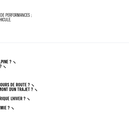
T DE PERFORMANCES ;
HICULE.
PINE ?
?
COURS DE ROUTE ?
ONT D'UN TRAJET ?
QUE L'HIVER ?
MIE ?