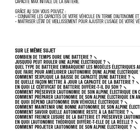
CAPACITÉ MAX INITIALE DE LA BATTERIE.
GRÂCE AU SOH VOUS POUVEZ :
- CONNAÎTRE LES CAPACITÉS DE VOTRE VÉHICULE EN TERME D’AUTONOMIE E
- MAÎTRISER L’ÉTAT DE VIEILLISSEMENT POUR AJUSTER L’USAGE DE VOTRE VÉ
SUR LE MÊME SUJET
COMBIEN DE TEMPS DURE UNE BATTERIE ?
JUSQU'OÙ PEUT ROULER UNE ALPINE ÉLECTRIQUE ?
QUEL TYPE DE BATTERIE EMBARQUENT LES MODÈLES ÉLECTRIQUES AL
QUE FAIRE POUR AMÉLIORER L'AUTONOMIE D'UNE ALPINE ÉLECTRIQUE 
COMMENT S'EXPLIQUE LA BAISSE DE CAPACITÉ D'UNE BATTERIE ?
DE QUELLE FAÇON METTRE À JOUR LA CAPACITÉ DE LA BATTERIE ?
EN QUOI LE CERTIFICAT DE BATTERIE DIFFÈRE-T-IL DU SOH ?
COMMENT PRÉSERVER L'AUTONOMIE DE SON ALPINE ÉLECTRIQUE EN 
COMMENT PRÉPARER L'AUTONOMIE DE SON ALPINE ÉLECTRIQUE EN AM
DE QUOI DÉPEND L'AUTONOMIE D'UN VÉHICULE ÉLECTRIQUE ?
COMMENT MAINTENIR UNE BONNE AUTONOMIE DE SON ALPINE ÉLECTRI
COMMENT SAVOIR QUELLE AUTONOMIE RESTE À LA BATTERIE ?
COMMENT FREINER L'USURE DE LA BATTERIE ET PRÉSERVER L'AUTONO
EN QUOI L'AUTONOMIE THÉORIQUE DIFFÈRE-T-ELLE DE LA RÉELLE ?
COMMENT PROJETER L'AUTONOMIE DE SON ALPINE ÉLECTRIQUE ?