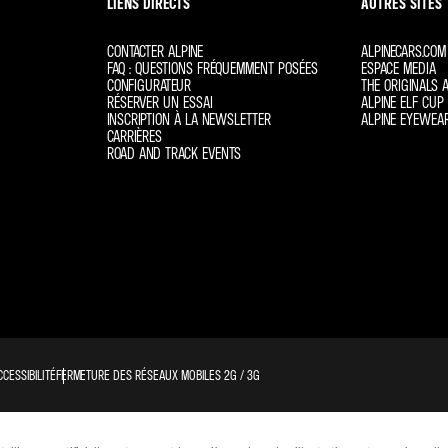
LIENS DIRECTS
AUTRES SITES
CONTACTER ALPINE
ALPINECARS.COM
FAQ : QUESTIONS FRÉQUEMMENT POSÉES
ESPACE MEDIA
CONFIGURATEUR
THE ORIGINALS A
RÉSERVER UN ESSAI
ALPINE ELF CUP 
INSCRIPTION À LA NEWSLETTER
ALPINE EYEWEA
CARRIÈRES
ROAD AND TRACK EVENTS
CCESSIBILITÉ
FERMETURE DES RÉSEAUX MOBILES 2G / 3G