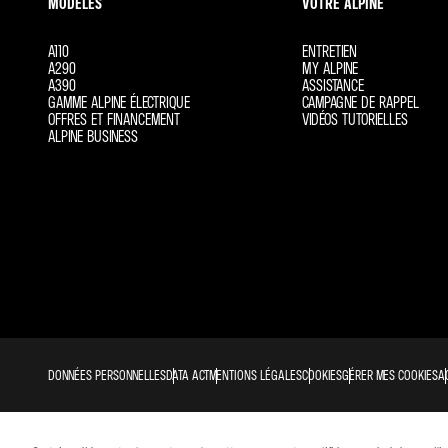
MODÈLES
VOTRE ALPINE
A110
ENTRETIEN
A290
MY ALPINE
A390
ASSISTANCE
GAMME ALPINE ÉLECTRIQUE
CAMPAGNE DE RAPPEL
OFFRES ET FINANCEMENT
VIDÉOS TUTORIELLES
ALPINE BUSINESS
DONNÉES PERSONNELLES
DATA ACT
MENTIONS LÉGALES
COOKIES
GÉRER MES COOKIES
A