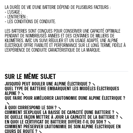
LA DURÉE DE VIE D’UNE BATTERIE DÉPEND DE PLUSIEURS FACTEURS :
- L’USAGE ;
- L’ENTRETIEN ;
- LES CONDITIONS DE CONDUITE.
LES BATTERIES SONT CONÇUES POUR CONSERVER UNE CAPACITÉ OPTIMALE
PENDANT DE NOMBREUSES ANNÉES ET DES CENTAINES DE MILLIERS DE
KILOMÈTRES. AVEC UN SUIVI RÉGULIER ET UN USAGE ADAPTÉ, UNE ALPINE
ÉLECTRIQUE OFFRE FIABILITÉ ET PERFORMANCE SUR LE LONG TERME, FIDÈLE À
L’EXPÉRIENCE DE CONDUITE CARACTÉRISTIQUE DE LA MARQUE.
SUR LE MÊME SUJET
JUSQU'OÙ PEUT ROULER UNE ALPINE ÉLECTRIQUE ?
QUEL TYPE DE BATTERIE EMBARQUENT LES MODÈLES ÉLECTRIQUES
ALPINE ?
QUE FAIRE POUR AMÉLIORER L'AUTONOMIE D'UNE ALPINE ÉLECTRIQUE ?
À QUOI CORRESPOND LE SOH ?
COMMENT S'EXPLIQUE LA BAISSE DE CAPACITÉ D'UNE BATTERIE ?
DE QUELLE FAÇON METTRE À JOUR LA CAPACITÉ DE LA BATTERIE ?
EN QUOI LE CERTIFICAT DE BATTERIE DIFFÈRE-T-IL DU SOH ?
COMMENT PRÉSERVER L'AUTONOMIE DE SON ALPINE ÉLECTRIQUE EN
COURS DE ROUTE ?