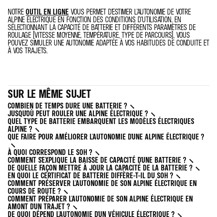
NOTRE
OUTIL EN LIGNE
VOUS PERMET D’ESTIMER L’AUTONOMIE DE VOTRE
ALPINE ÉLECTRIQUE EN FONCTION DES CONDITIONS D’UTILISATION. EN
SÉLECTIONNANT LA CAPACITÉ DE BATTERIE ET DIFFÉRENTS PARAMÈTRES DE
ROULAGE (VITESSE MOYENNE, TEMPÉRATURE, TYPE DE PARCOURS), VOUS
POUVEZ SIMULER UNE AUTONOMIE ADAPTÉE À VOS HABITUDES DE CONDUITE ET
À VOS TRAJETS.
SUR LE MÊME SUJET
COMBIEN DE TEMPS DURE UNE BATTERIE ?
JUSQU'OÙ PEUT ROULER UNE ALPINE ÉLECTRIQUE ?
QUEL TYPE DE BATTERIE EMBARQUENT LES MODÈLES ÉLECTRIQUES
ALPINE ?
QUE FAIRE POUR AMÉLIORER L'AUTONOMIE D'UNE ALPINE ÉLECTRIQUE ?
À QUOI CORRESPOND LE SOH ?
COMMENT S'EXPLIQUE LA BAISSE DE CAPACITÉ D'UNE BATTERIE ?
DE QUELLE FAÇON METTRE À JOUR LA CAPACITÉ DE LA BATTERIE ?
EN QUOI LE CERTIFICAT DE BATTERIE DIFFÈRE-T-IL DU SOH ?
COMMENT PRÉSERVER L'AUTONOMIE DE SON ALPINE ÉLECTRIQUE EN
COURS DE ROUTE ?
COMMENT PRÉPARER L'AUTONOMIE DE SON ALPINE ÉLECTRIQUE EN
AMONT D'UN TRAJET ?
DE QUOI DÉPEND L'AUTONOMIE D'UN VÉHICULE ÉLECTRIQUE ?