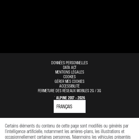
DONNÉES PERSONNELLES
DATA ACT
MENTIONS LÉGALES
COOKIES
GÉRER MES COOKIES
ACCESSIBILITÉ
FERMETURE DES RÉSEAUX MOBILES 2G / 3G
© ALPINE 2017 - 2026
Certains éléments du contenu de cette page sont modifiés ou générés par
l'intelligence artificielle, notamment les arrières-plans, les illustrations et
occasionnellement certaines personnes. Néanmoins les véhicules présentés