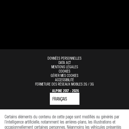
DONNÉES PERSONNELLES
DATA ACT
MENTIONS LÉGALES
COOKIES
GÉRER MES COOKIES
ACCESSIBILITÉ
FERMETURE DES RÉSEAUX MOBILES 2G / 3G
© ALPINE 2017 - 2026
Certains éléments du contenu de cette page sont modifiés ou générés par
l'intelligence artificielle, notamment les arrières-plans, les illustrations et
occasionnellement certaines personnes. Néanmoins les véhicules présentés