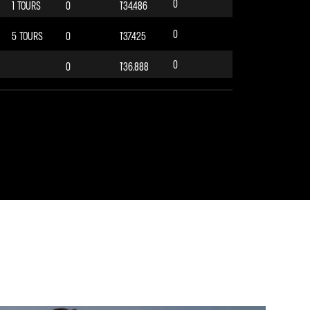
0
1 TOURS
0
1'34.486
0
5 TOURS
0
1'37.425
0
0
1'36.888