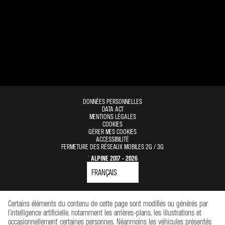
DONNÉES PERSONNELLES
DATA ACT
MENTIONS LÉGALES
COOKIES
GÉRER MES COOKIES
ACCESSIBILITÉ
FERMETURE DES RÉSEAUX MOBILES 2G / 3G
© ALPINE 2017 - 2026
Certains éléments du contenu de cette page sont modifiés ou générés par
l'intelligence artificielle, notamment les arrières-plans, les illustrations et
occasionnellement certaines personnes. Néanmoins les véhicules présentés