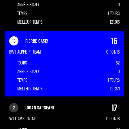
TEMPS
+ 00:00:00
SEC.
ARRÊTS STAND
0
TEMPS
1 TOURS
MEILLEUR TEMPS
1'21.016
16
10
PIERRE GASLY
BWT ALPINE F1 TEAM
0
POINTS
TOURS
62
ARRÊTS STAND
0
TEMPS
1 TOURS
MEILLEUR TEMPS
1'21.371
17
2
LOGAN SARGEANT
WILLIAMS RACING
0
POINTS