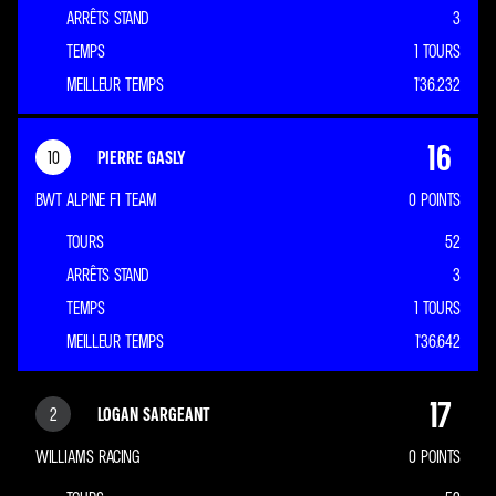
TEMPS
+ 01.277
SEC.
ARRÊTS STAND
3
TEMPS
1 TOURS
MEILLEUR TEMPS
1'36.232
16
10
PIERRE GASLY
BWT ALPINE F1 TEAM
0
POINTS
TOURS
52
ARRÊTS STAND
3
TEMPS
1 TOURS
MEILLEUR TEMPS
1'36.642
17
2
LOGAN SARGEANT
WILLIAMS RACING
0
POINTS