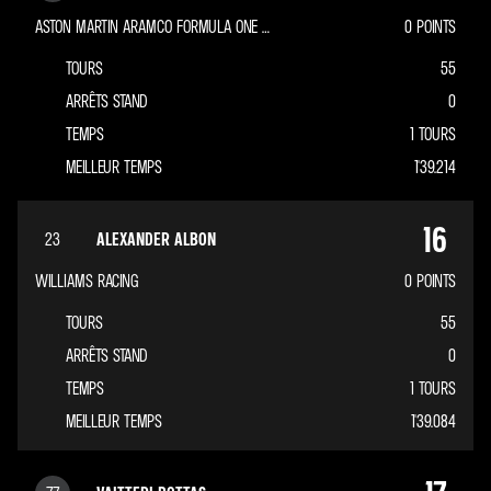
STAKE F1 TEAM KICK SAUBER
TOURS
19
ASTON MARTIN ARAMCO FORMULA ONE TEAM
0
POINTS
TEMPS
TOURS
+ 54.476
SEC.
9
TOURS
55
TEMPS
+ 01.182
SEC.
ARRÊTS STAND
0
TEMPS
1 TOURS
MEILLEUR TEMPS
1'39.214
16
23
ALEXANDER ALBON
WILLIAMS RACING
0
POINTS
TOURS
55
ARRÊTS STAND
0
TEMPS
1 TOURS
MEILLEUR TEMPS
1'39.084