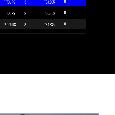
0
1 TOURS
3
1'34.805
0
1 TOURS
2
1'36.202
0
2 TOURS
3
1'34.735