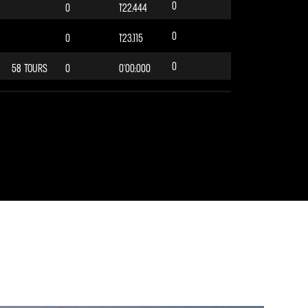
0
0
1'22.444
0
0
1'23.115
0
58 TOURS
0
0'00:000